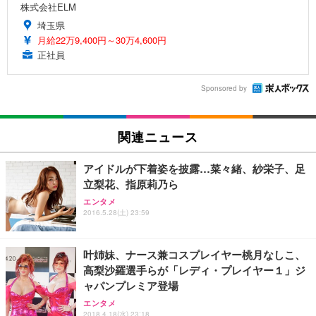
株式会社ELM
埼玉県
月給22万9,400円～30万4,600円
正社員
Sponsored by
関連ニュース
アイドルが下着姿を披露…菜々緒、紗栄子、足
立梨花、指原莉乃ら
エンタメ
2016.5.28(土) 23:59
叶姉妹、ナース兼コスプレイヤー桃月なしこ、
高梨沙羅選手らが「レディ・プレイヤー１」ジ
ャパンプレミア登場
エンタメ
2018.4.18(水) 23:18