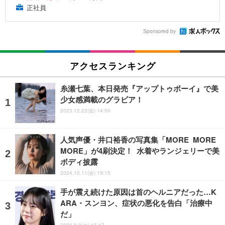
正社員
Sponsored by
アクセスランキング
糸瀬七葉、本日発売『アップトゥボーイ』で美
少女感満載のグラビア！
2023.12.22(金) 14:50
人気声優・井口裕香の写真集「MORE MORE
MORE」が4刷決定！ 水着やランジェリーで美
ボディ披露
2024.10.11(金) 19:15
手が震え続けた原因は首のヘルニアだった…K
ARA・スンヨン、症状の悪化を告白「治療中
だ」
2026.8.8(土) 15:47