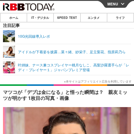
MENU
CLOSE
ホーム
IT・デジタル
SPEED TEST
エンタメ
ライフ
ホーム
注目記事
IT・デジタル
10G光回線導入レポ
IT・デジタルTOP
スマートフォン
SPEED TEST
アイドルが下着姿を披露…菜々緒、紗栄子、足立梨花、指原莉乃ら
ネタ
ガジェット・ツール
エンタメ
叶姉妹、ナース兼コスプレイヤー桃月なしこ、高梨沙羅選手らが「レ
ショッピング
その他
ディ・プレイヤー１」ジャパンプレミア登場
エンタメTOP
映画・ドラマ
ライフ
韓流・K-POP
韓国・芸能
ライフTOP
グルメ
リリース一覧
マツコが「デブは金になる」と悟った瞬間は？ 親友ミッ
音楽
スポーツ
ペット
ショッピング
ツが明かす 1枚目の写真・画像
プッシュ通知の停止方法
グラビア
ブログ
その他
ショッピング
その他