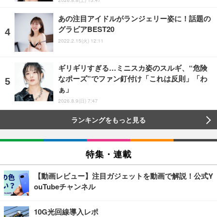
あの注目アイドルがランジェリー姿に！話題の
グラビアBEST20
2022.2.15(火) 12:11
ギリギリすぎる…ミニスカ姿のスルギ、“危険
なポーズ”でファン釘付け「これは反則」「わ
ぁ」
2026.8.9(日) 7:47
ランキングをもっと見る
特集・連載
【動画レビュー】注目ガジェットを動画で解説！公式Y
ouTubeチャンネル
10G光回線導入レポ