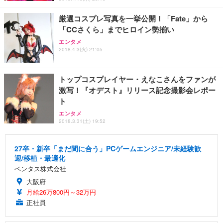
厳選コスプレ写真を一挙公開！「Fate」から
「CCさくら」までヒロイン勢揃い
エンタメ
2018.4.3(火) 21:05
トップコスプレイヤー・えなこさんをファンが
激写！『オデスト』リリース記念撮影会レポー
ト
エンタメ
2018.3.31(土) 19:52
27卒・新卒「まだ間に合う」PCゲームエンジニア/未経験歓
迎/移植・最適化
ベンタス株式会社
大阪府
月給26万800円～32万円
正社員