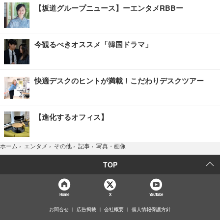
【坂道グループニュース】ーエンタメRBBー
今観るべきオススメ「韓国ドラマ」
快適デスクのヒントが満載！こだわりデスクツアー
【進化するオフィス】
写真・画像
ホーム
›
エンタメ
›
その他
›
記事
›
TOP
Home
X
YouTube
お問合せ
広告掲載
会社概要
個人情報保護方針