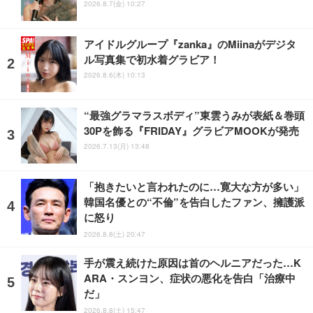
2026.8.7(金) 10:27
アイドルグループ『zanka』のMiinaがデジタ
ル写真集で初水着グラビア！
2026.8.6(木) 10:13
“最強グラマラスボディ”東雲うみが表紙＆巻頭
30Pを飾る『FRIDAY』グラビアMOOKが発売
2026.7.13(月) 13:48
「抱きたいと言われたのに…寛大な方が多い」
韓国名優との“不倫”を告白したファン、擁護派
に怒り
2026.8.8(土) 20:47
手が震え続けた原因は首のヘルニアだった…K
ARA・スンヨン、症状の悪化を告白「治療中
だ」
2026.8.8(土) 15:47