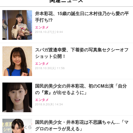
井本彩花、15歳の誕生日に木村佳乃から愛の平
手打ち!?
エンタメ
2018.10.27(土) 9:44
スパガ渡邉幸愛、下着姿の写真集セクシーオフ
ショット公開！
エンタメ
2018.10.30(火) 11:56
国民的美少女の井本彩花、初のCM出演「自分
の『素』が出せるように」
エンタメ
2018.9.20(木) 14:34
国民的美少女・井本彩花は不思議ちゃん…「マ
グロのオーラが見える」