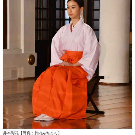
井本彩花【写真：竹内みちまろ】