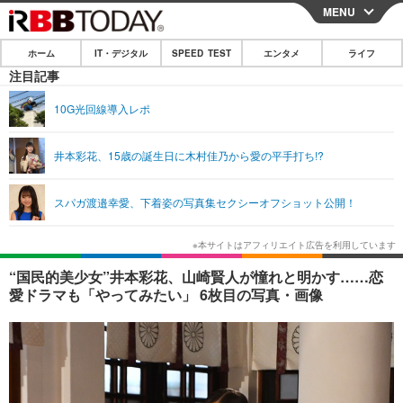
MENU
CLOSE
ホーム
IT・デジタル
SPEED TEST
エンタメ
ライフ
ホーム
注目記事
IT・デジタル
10G光回線導入レポ
IT・デジタルTOP
スマートフォン
SPEED TEST
井本彩花、15歳の誕生日に木村佳乃から愛の平手打ち!?
ネタ
ガジェット・ツール
エンタメ
スパガ渡邉幸愛、下着姿の写真集セクシーオフショット公開！
ショッピング
その他
エンタメTOP
映画・ドラマ
ライフ
韓流・K-POP
韓国・芸能
ライフTOP
グルメ
リリース一覧
“国民的美少女”井本彩花、山崎賢人が憧れと明かす……恋
音楽
スポーツ
ペット
ショッピング
愛ドラマも「やってみたい」 6枚目の写真・画像
プッシュ通知の停止方法
グラビア
ブログ
その他
ショッピング
その他