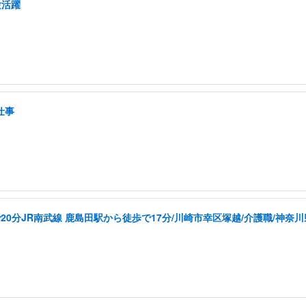
験活躍
仕事
20分JR南武線 鹿島田駅から徒歩で17分/川崎市幸区塚越/介護職/神奈川