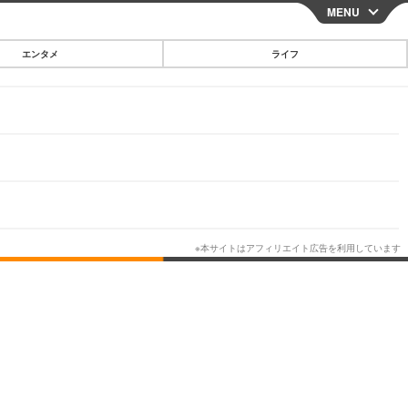
MENU
CLOSE
エンタメ
ライフ
スマートフォン
ガジェット・ツール
その他
映画・ドラマ
韓国・芸能
グルメ
スポーツ
ショッピング
ブログ
その他