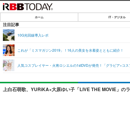
ホーム
IT・デジタル
ホーム
注目記事
IT・デジタル
10G光回線導入レポ
IT・デジタルTOP
SPEED TEST
これが「ミスマガジン2019」！16人の美女を水着姿とともに紹介！
ネタ
エンタメ
人気コスプレイヤー・火将ロシエルの1stDVDが発売！「グラビア×コ
ショッピング
エンタメTOP
ライフ
韓流・K-POP
ライフTOP
リリース一覧
上白石萌歌、YURiKA×大原ゆい子「LIVE THE MOVI
音楽
ペット
プッシュ通知の停止方法
グラビア
その他
ショッピング