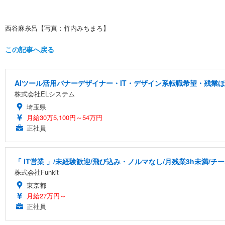
西谷麻糸呂【写真：竹内みちまろ】
この記事へ戻る
AIツール活用バナーデザイナー・IT・デザイン系転職希望・残業ほ
株式会社ELシステム
埼玉県
月給30万5,100円～54万円
正社員
「 IT営業 」/未経験歓迎/飛び込み・ノルマなし/月残業3h未満/
株式会社Funkit
東京都
月給27万円～
正社員