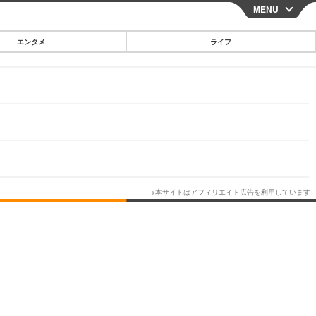
MENU
CLOSE
エンタメ
ライフ
スマートフォン
ガジェット・ツール
その他
映画・ドラマ
韓国・芸能
グルメ
スポーツ
ショッピング
ブログ
その他