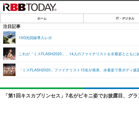
ホーム
IT・デジタル
ホーム
注目記事
IT・デジタル
10G光回線導入レポ
IT・デジタルTOP
SPEED TEST
これが「ミスFLASH2020」、14人のファイナリストを水着姿とともに
ネタ
エンタメ
「ミスFLASH2020」ファイナリスト15名が発表、水着姿で美ボディ披
ショッピング
エンタメTOP
ライフ
韓流・K-POP
ライフTOP
リリース一覧
「第1回キスカプリンセス」7名がビキニ姿でお披露目、グラン
音楽
ペット
プッシュ通知の停止方法
グラビア
その他
ショッピング