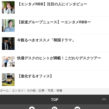
【エンタメRBB】注目の人にインタビュー
【坂道グループニュース】ーエンタメRBBー
今観るべきオススメ「韓国ドラマ」
快適デスクのヒントが満載！こだわりデスクツアー
【進化するオフィス】
写真・画像
ホーム
›
エンタメ
›
その他
›
記事
›
TOP