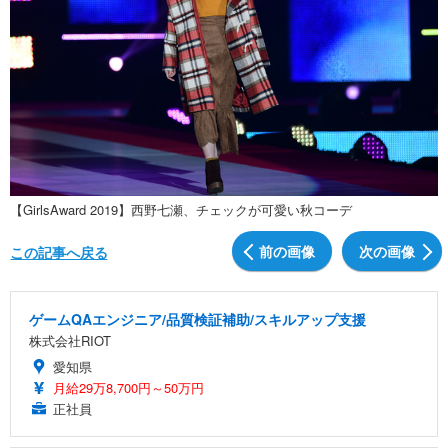
【GirlsAward 2019】西野七瀬、チェックが可愛い秋コーデ
前の画像
次の画像
この記事へ戻る
ゲームQAエンジニア/品質検証補助/スキルアップ支援
株式会社RIOT
愛知県
月給29万8,700円～50万円
正社員