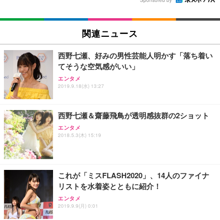
関連ニュース
西野七瀬、好みの男性芸能人明かす「落ち着い
てそうな空気感がいい」
エンタメ
2019.9.18(水) 13:27
西野七瀬＆齋藤飛鳥が透明感抜群の2ショット
エンタメ
2018.5.3(木) 15:19
これが「ミスFLASH2020」、14人のファイナ
リストを水着姿とともに紹介！
エンタメ
2019.9.9(月) 0:01