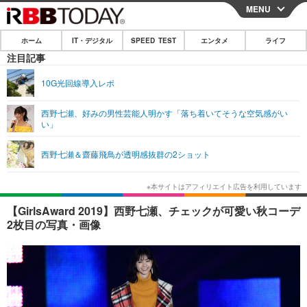
MENU
CLOSE
ホーム
IT・デジタル
SPEED TEST
エンタメ
ライフ
ホーム
注目記事
IT・デジタル
10G光回線導入レポ
IT・デジタルTOP
スマートフォン
SPEED TEST
西野七瀬、好みの男性芸能人明かす「落ち着いてそうな空気感がい
い」
ネタ
ガジェット・ツール
エンタメ
西野七瀬＆齋藤飛鳥が透明感抜群の2ショット
ショッピング
その他
エンタメTOP
映画・ドラマ
ライフ
韓流・K-POP
韓国・芸能
ライフTOP
グルメ
リリース一覧
【GirlsAward 2019】西野七瀬、チェックが可愛い秋コーデ
音楽
スポーツ
ペット
ショッピング
2枚目の写真・画像
プッシュ通知の停止方法
グラビア
ブログ
その他
ショッピング
その他