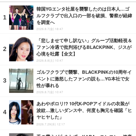
韓国YGエンタ社屋を襲撃したのは日本人…ゴ
ルフクラブで出入口の一部を破損、警察が経緯
を調査へ
2026.8.7(金) 18:47
「悲しませて申し訳ない」グループ活動軽視＆
ファン冷遇で批判浴びるBLACKPINK、ジスが
心境を吐露【全文】
2026.8.8(土) 10:47
ゴルフクラブで襲撃、BLACKPINKの10周年イ
ベントに激怒したファンの説も…YG本社で女
性が暴れる
2026.8.7(金) 10:47
あわやポロリ!? 10代K-POPアイドルの衣装が
波紋…激しいダンス中、何度も胸元を確認「ヒ
ヤヒヤした」
2026.7.29(水) 12:17