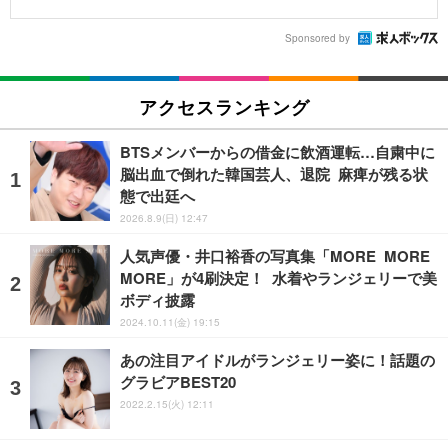
Sponsored by
アクセスランキング
BTSメンバーからの借金に飲酒運転…自粛中に
脳出血で倒れた韓国芸人、退院 麻痺が残る状
態で出廷へ
2026.8.9(日) 12:47
人気声優・井口裕香の写真集「MORE MORE
MORE」が4刷決定！ 水着やランジェリーで美
ボディ披露
2024.10.11(金) 19:15
あの注目アイドルがランジェリー姿に！話題の
グラビアBEST20
2022.2.15(火) 12:11