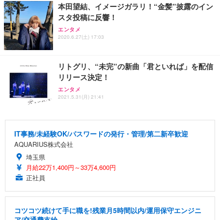
本田望結、イメージガラリ！“金髪”披露のイン
スタ投稿に反響！
エンタメ
2020.6.27(土) 17:03
リトグリ、“未完”の新曲「君といれば」を配信
リリース決定！
エンタメ
2021.5.31(月) 21:41
IT事務/未経験OK/パスワードの発行・管理/第二新卒歓迎
AQUARIUS株式会社
埼玉県
月給22万1,400円～33万4,600円
正社員
コツコツ続けて手に職を!残業月5時間以内/運用保守エンジニ
ア/交通費支給