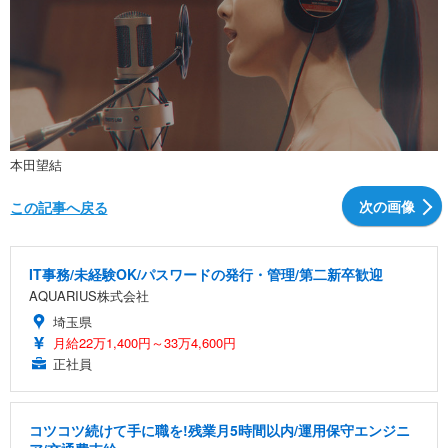
本田望結
次の画像
この記事へ戻る
IT事務/未経験OK/パスワードの発行・管理/第二新卒歓迎
AQUARIUS株式会社
埼玉県
月給22万1,400円～33万4,600円
正社員
コツコツ続けて手に職を!残業月5時間以内/運用保守エンジニ