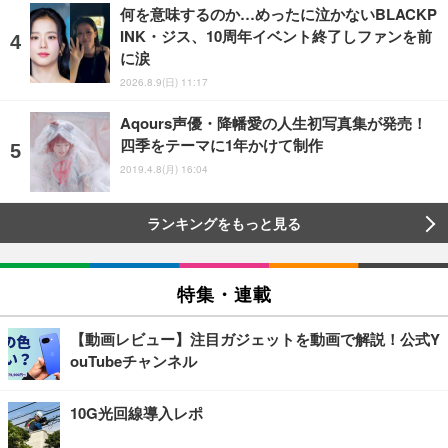
何を意味するのか…めったに泣かないBLACKP
INK・ジス、10周年イベント終了しファンを前
に涙
2026.8.9(日) 11:17
Aqours声優・降幡愛の人生初写真集が発売！
四季をテーマに1年かけて制作
2019.4.8(月) 16:04
ランキングをもっと見る
特集・連載
【動画レビュー】注目ガジェットを動画で解説！公式Y
ouTubeチャンネル
10G光回線導入レポ