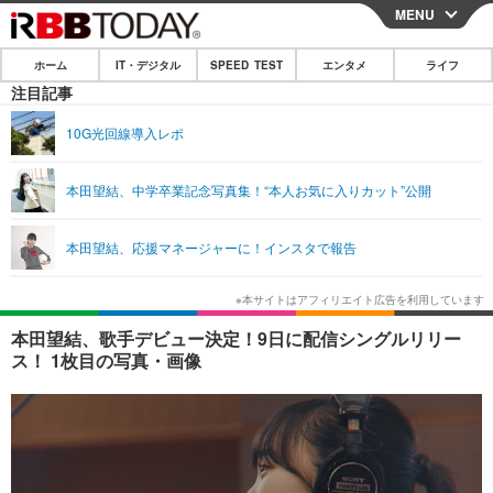
MENU
CLOSE
ホーム
IT・デジタル
SPEED TEST
エンタメ
ライフ
ホーム
注目記事
IT・デジタル
10G光回線導入レポ
IT・デジタルTOP
スマートフォン
SPEED TEST
本田望結、中学卒業記念写真集！“本人お気に入りカット”公開
ネタ
ガジェット・ツール
エンタメ
本田望結、応援マネージャーに！インスタで報告
ショッピング
その他
エンタメTOP
映画・ドラマ
ライフ
韓流・K-POP
韓国・芸能
ライフTOP
グルメ
リリース一覧
本田望結、歌手デビュー決定！9日に配信シングルリリー
音楽
スポーツ
ペット
ショッピング
ス！ 1枚目の写真・画像
プッシュ通知の停止方法
グラビア
ブログ
その他
ショッピング
その他