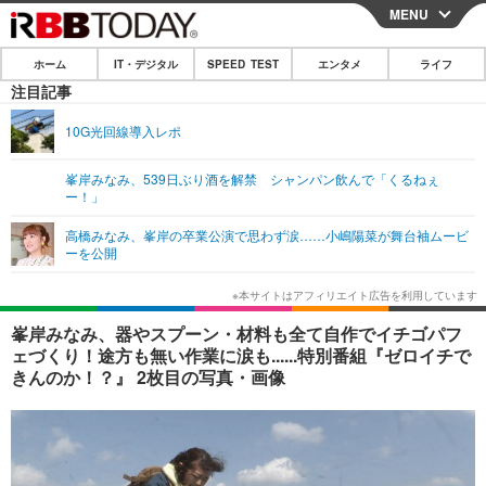
MENU
CLOSE
ホーム
IT・デジタル
SPEED TEST
エンタメ
ライフ
ホーム
注目記事
IT・デジタル
10G光回線導入レポ
IT・デジタルTOP
スマートフォン
SPEED TEST
峯岸みなみ、539日ぶり酒を解禁 シャンパン飲んで「くるねぇ
ー！」
ネタ
ガジェット・ツール
エンタメ
高橋みなみ、峯岸の卒業公演で思わず涙……小嶋陽菜が舞台袖ムービ
ショッピング
その他
ーを公開
エンタメTOP
映画・ドラマ
ライフ
韓流・K-POP
韓国・芸能
ライフTOP
グルメ
リリース一覧
峯岸みなみ、器やスプーン・材料も全て自作でイチゴパフ
音楽
スポーツ
ペット
ショッピング
ェづくり！途方も無い作業に涙も......特別番組『ゼロイチで
プッシュ通知の停止方法
きんのか！？』 2枚目の写真・画像
グラビア
ブログ
その他
ショッピング
その他