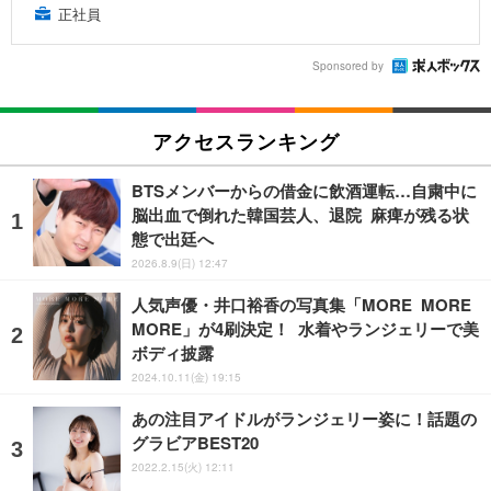
正社員
Sponsored by
アクセスランキング
BTSメンバーからの借金に飲酒運転…自粛中に
脳出血で倒れた韓国芸人、退院 麻痺が残る状
態で出廷へ
2026.8.9(日) 12:47
人気声優・井口裕香の写真集「MORE MORE
MORE」が4刷決定！ 水着やランジェリーで美
ボディ披露
2024.10.11(金) 19:15
あの注目アイドルがランジェリー姿に！話題の
グラビアBEST20
2022.2.15(火) 12:11