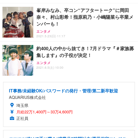
峯岸みなみ、卒コン“アフタートーク”に岡田
奈々、村山彩希！指原莉乃・小嶋陽菜ら卒業メ
ンバーも！
エンタメ
2021.5.23(日) 11:17
約400人の中から抜てき！7月ドラマ『＃家族募
集します』の子役が決定！
エンタメ
2021.6.5(土) 10:00
IT事務/未経験OK/パスワードの発行・管理/第二新卒歓迎
AQUARIUS株式会社
埼玉県
月給22万1,400円～33万4,600円
正社員