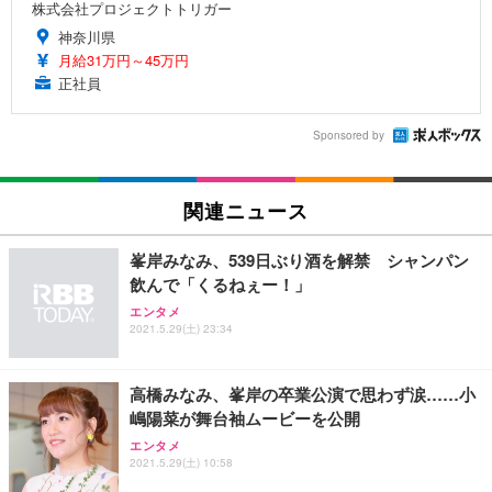
株式会社プロジェクトトリガー
神奈川県
月給31万円～45万円
正社員
Sponsored by
関連ニュース
峯岸みなみ、539日ぶり酒を解禁 シャンパン
飲んで「くるねぇー！」
エンタメ
2021.5.29(土) 23:34
高橋みなみ、峯岸の卒業公演で思わず涙……小
嶋陽菜が舞台袖ムービーを公開
エンタメ
2021.5.29(土) 10:58