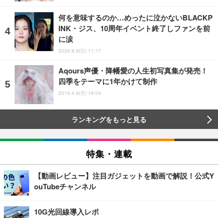
何を意味するのか…めったに泣かないBLACKP
INK・ジス、10周年イベント終了しファンを前
に涙
2026.8.9(日) 11:17
Aqours声優・降幡愛の人生初写真集が発売！
四季をテーマに1年かけて制作
2019.4.8(月) 16:04
ランキングをもっと見る
特集・連載
【動画レビュー】注目ガジェットを動画で解説！公式Y
ouTubeチャンネル
10G光回線導入レポ