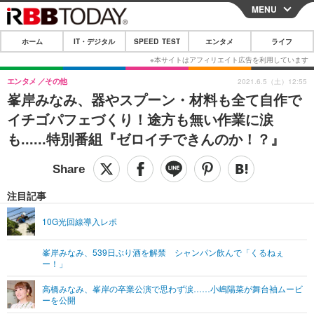
MENU
CLOSE
ホーム
IT・デジタル
SPEED TEST
エンタメ
ライフ
ホーム
IT・デジタル
エンタメ
その他
2021.6.5（土）12:55
峯岸みなみ、器やスプーン・材料も全て自作で
IT・デジタルTOP
スマートフォン
SPEED TEST
イチゴパフェづくり！途方も無い作業に涙
ネタ
ガジェット・ツール
も......特別番組『ゼロイチできんのか！？』
エンタメ
ショッピング
その他
エンタメTOP
映画・ドラマ
ライフ
韓流・K-POP
韓国・芸能
注目記事
ライフTOP
グルメ
リリース一覧
音楽
スポーツ
10G光回線導入レポ
ペット
ショッピング
プッシュ通知の停止方法
グラビア
ブログ
その他
峯岸みなみ、539日ぶり酒を解禁 シャンパン飲んで「くるねぇ
ー！」
ショッピング
その他
高橋みなみ、峯岸の卒業公演で思わず涙……小嶋陽菜が舞台袖ムービ
ーを公開