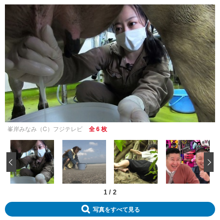
峯岸みなみ（C）フジテレビ
全 6 枚
‹
1
/
2
写真をすべて見る