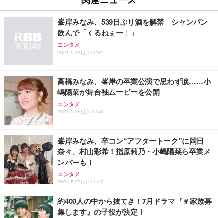
イト
￥27,999
￥3,234
￥109,572
峯岸みなみ、539日ぶり酒を解禁 シャンパン
飲んで「くるねぇー！」
Sezlife オフィスチェア デスクチェア 疲れない テレ
【純正品】27"ゲーミングモニター DualSense 充電
ネオ・ルーライフ ネオ・オムツ L 中型犬用 26枚入
エンタメ
ワーク チェア 強化バックレスト 30度ロッキング機
2021.5.29(土) 23:34
フック付き（CFI-ZDM1J）
り 単品
能 人間工学 椅子 腰サポート 90度跳ね上げ式アーム
レスト 3Dヘッドレスト ハンガー付き 高反発クッシ
￥49,979
￥1,800
￥7,680
ョン PCチェア 通気性メッシュ ゲーミング/勉強/事
高橋みなみ、峯岸の卒業公演で思わず涙……小
務用 おしゃれ パソコンチェア (ブラック)
嶋陽菜が舞台袖ムービーを公開
Sezlife オフィスチェア デスクチェア 疲れない テレ
【整備済み品】Dell E2724HS 27インチ 液晶モニタ
Smart Basic(スマートベーシック) 【Amazon.co.jp
エンタメ
ワーク チェア 強化バックレスト 30度ロッキング機
ー フルHD（1920×1080）VA 非光沢 HDMI/DisplayP
限定】 Smart Basic アイリスオーヤマ ペットシーツ
2021.5.29(土) 10:58
能 人間工学 椅子 腰サポート 90度跳ね上げ式アーム
ort/VGA スピーカー内蔵 高さ調整 スイベル VESA対
超厚型 お徳用 ワイド 100枚入 (x 1) (ケース販売)
レスト 3Dヘッドレスト ハンガー付き 高反発クッシ
応 ComfortView ビジネス向け
￥7,680
￥15,800
￥3,670
ョン PCチェア 通気性メッシュ ゲーミング/勉強/事
峯岸みなみ、卒コン“アフタートーク”に岡田
務用 おしゃれ パソコンチェア (ホワイト)
奈々、村山彩希！指原莉乃・小嶋陽菜ら卒業メ
ANDWINT オフィスチェア デスクチェア 肘なし メ
【MiniLED/24.5inch/280Hz/FHD】GRAPHT THE S
アイリスオーヤマ ペットシーツ 超厚型 お徳用 レギ
ンバーも！
ッシュ 通気性 ランバーサポート付き 腰サポート ガ
HOOTER Gaming Monitor 24” Essential ゲーミン
ュラー 200枚入【Amazon.co.jp限定】
ス圧無段階昇降 360度回転 キャスター付き コンパク
グモニター QD 24.5インチ 1ms FHD 量子ドット 残
エンタメ
ト 幅52×奥行58.5×高さ84～96cm テレワーク 在宅
像低減 (3年保証 | 輝点保証 | 日本メーカー)
￥3,731
2021.5.23(日) 11:17
￥4,139
￥34,980
勤務 ブラック
約400人の中から抜てき！7月ドラマ『＃家族募
集します』の子役が決定！