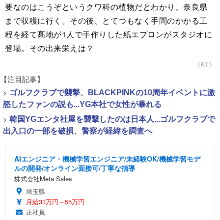
要なのはこうぞというクワ科の植物だとわかり、奈良県
まで収穫に行く。その後、とてつもなく手間のかかる工
程を経て髙地が1人で手作りした紙エプロンがスタジオに
登場。その出来栄えは？
《KT》
【注目記事】
>
ゴルフクラブで襲撃、BLACKPINKの10周年イベントに激
怒したファンの説も...YG本社で女性が暴れる
>
韓国YGエンタ社屋を襲撃したのは日本人...ゴルフクラブで
出入口の一部を破損、警察が経緯を調査へ
AIエンジニア・機械学習エンジニア/未経験OK/機械学習モデ
ルの開発/オンライン面接可/丁寧な指導
株式会社Meta Sales
埼玉県
月給33万円～55万円
正社員