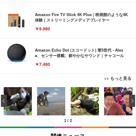
Amazon Fire TV Stick 4K Plus | 映画館のような4K
体験 | ストリーミングメディアプレイヤー
￥9,980
Amazon Echo Dot (エコードット) 第5世代 - Alex
a、センサー搭載、鮮やかなサウンド｜チャコール
￥7,480
>> もっと見る
[EdoErgo] オフィスチェア 椅子 テレワーク 疲れな
EIZO ビジネス向けプレミアムモニター | FlexScan
Amazonベーシック ペットシーツ 薄型 レギュラー 1
い 跳ね上げ式アームレスト コンパクト 約105度ロッ
EV3240X-WT | 31.5型4K UHD・USB Type-C・ホワ
‹
回使い捨て 無香料 ホワイト 300枚
キング pc 事務椅子 360度回転 座面昇降 強化ナイロ
イト
ン樹脂ベース 通気性メッシュ 在宅ワーク H-WY01
￥3,373
￥5,699
￥105,595
(黒網+黒枠+黒足)
1
/
2
EIZO ビジネス向けプレミアムモニター | FlexScan
SIHOO B100 オフィスチェア／デスクチェア メッシ
Amazonベーシック ペットシーツ 厚型 ワイド 42枚
EV2740X-WT | 27.0型4K UHD・USB Type-C・ホワ
ュチェア 人間工学 疲れない ブラック
x2袋(84枚) ホワイト(吸収面:ライトブルー)
関連ニュース