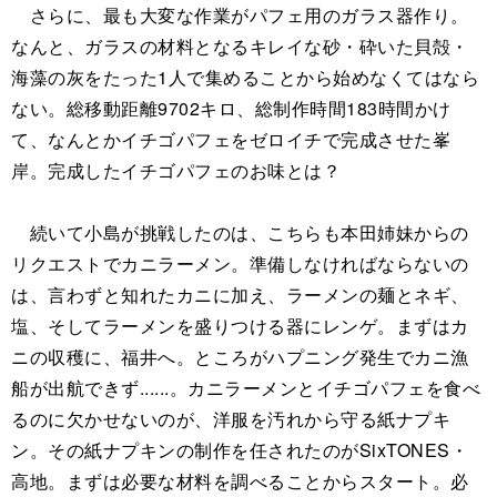
さらに、最も大変な作業がパフェ用のガラス器作り。
なんと、ガラスの材料となるキレイな砂・砕いた貝殻・
海藻の灰をたった1人で集めることから始めなくてはなら
ない。総移動距離9702キロ、総制作時間183時間かけ
て、なんとかイチゴパフェをゼロイチで完成させた峯
岸。完成したイチゴパフェのお味とは？
続いて小島が挑戦したのは、こちらも本田姉妹からの
リクエストでカニラーメン。準備しなければならないの
は、言わずと知れたカニに加え、ラーメンの麺とネギ、
塩、そしてラーメンを盛りつける器にレンゲ。まずはカ
ニの収穫に、福井へ。ところがハプニング発生でカニ漁
船が出航できず......。カニラーメンとイチゴパフェを食べ
るのに欠かせないのが、洋服を汚れから守る紙ナプキ
ン。その紙ナプキンの制作を任されたのがSixTONES・
高地。まずは必要な材料を調べることからスタート。必