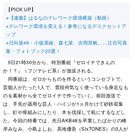
【PICK UP】
※【連載】はるなのテレワーク環境構築（動画）
※テレワーク環境を変える！参考になるデスクセットア
ップ
※日向坂46・小坂菜緒、森七菜、吉岡里帆……注目写真
集・フォトブック20選！
5日21時30分から、特別番組『ゼロイチできんの
か！？』（フジテレビ系）が放送される。
同番組は、ゼロからものを作るというコンセプトで、
芸能人がたった1人で、普段何気なく使っている身近なも
のを素材から全てゼロイチで作っていく。前回放送で
は、手先が器用な芸人・ハイジが1ヵ月かけて砂鉄収集
し、釘や骨組みにしたり、木を伐採して机にするなどし
た。今回の特番では、先日AKB48を卒業したばかりの峰
岸みなみ、小島よしお、高地優吾（SixTONES）の3人が