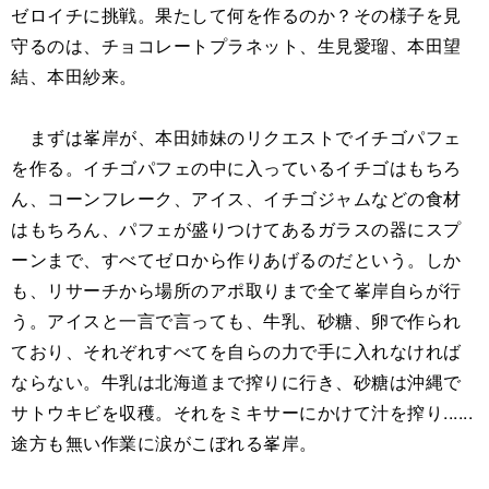
ゼロイチに挑戦。果たして何を作るのか？その様子を見
守るのは、チョコレートプラネット、生見愛瑠、本田望
結、本田紗来。
まずは峯岸が、本田姉妹のリクエストでイチゴパフェ
を作る。イチゴパフェの中に入っているイチゴはもちろ
ん、コーンフレーク、アイス、イチゴジャムなどの食材
はもちろん、パフェが盛りつけてあるガラスの器にスプ
ーンまで、すべてゼロから作りあげるのだという。しか
も、リサーチから場所のアポ取りまで全て峯岸自らが行
う。アイスと一言で言っても、牛乳、砂糖、卵で作られ
ており、それぞれすべてを自らの力で手に入れなければ
ならない。牛乳は北海道まで搾りに行き、砂糖は沖縄で
サトウキビを収穫。それをミキサーにかけて汁を搾り......
途方も無い作業に涙がこぼれる峯岸。