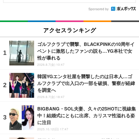
Sponsored by
アクセスランキング
ゴルフクラブで襲撃、BLACKPINKの10周年イ
ベントに激怒したファンの説も…YG本社で女
性が暴れる
2026.8.7(金) 10:47
韓国YGエンタ社屋を襲撃したのは日本人…ゴ
ルフクラブで出入口の一部を破損、警察が経緯
を調査へ
2026.8.7(金) 18:47
BIGBANG・SOL夫妻、久々の2SHOTに視線集
中！結婚式にともに出席、カリスマ性溢れる姿
に注目
2025.10.12(日) 17:47