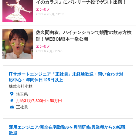
イのカラス』にバレリーナ役でゲスト出演！
エンタメ
2021.4.26(月) 12:33
佐久間由衣、ハイテンションで焼酎の飲み方検
証！WEBCM3本一挙公開
エンタメ
2021.6.7(月) 11:45
ITサポートエンジニア「正社員」未経験歓迎・問い合わせ対
応中心・年間休日125日以上
株式会社小林
埼玉県
月給31万7,800円～50万円
正社員
運用エンジニア/完全在宅勤務/6ヶ月間研修/異業種からの転職
歓迎