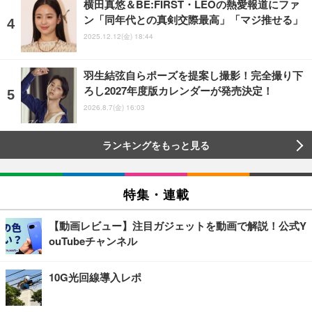
横田真悠＆BE:FIRST・LEOの熱愛報道にファ
ン「同年代との真剣交際最高」「マジ推せる」
2025.12.12(金) 18:44
羽生結弦自らポーズを提案し撮影！完全撮り下
ろし2027年度版カレンダーが発売決定！
2026.8.7(金) 16:03
ランキングをもっと見る
特集・連載
【動画レビュー】注目ガジェットを動画で解説！公式Y
ouTubeチャンネル
10G光回線導入レポ