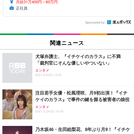
月給31万400円～60万円
正社員
Sponsored by
関連ニュース
犬塚弁護士、『イチケイのカラス』に不満
「裁判官にそんな優しいやついない」
エンタメ
2021.6.6(日) 13:30
注目若手女優・松風理咲、月9初出演！『イチ
ケイのカラス』で事件の鍵を握る被害者の娘役
エンタメ
2021.5.24(月) 14:00
乃木坂46・生田絵梨花、8年ぶり月9！『イチケ