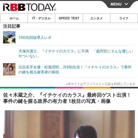
MENU
CLOSE
ホーム
IT・デジタル
SPEED TEST
エンタメ
ライフ
ホーム
注目記事
IT・デジタル
10G光回線導入レポ
IT・デジタルTOP
スマートフォン
SPEED TEST
犬塚弁護士、『イチケイのカラス』に不満 「裁判官にそんな優しい
やついない」
ネタ
ガジェット・ツール
エンタメ
注目若手女優・松風理咲、月9初出演！『イチケイのカラス』で事件
ショッピング
その他
の鍵を握る被害者の娘役
エンタメTOP
映画・ドラマ
ライフ
韓流・K-POP
韓国・芸能
ライフTOP
グルメ
リリース一覧
佐々木蔵之介、『イチケイのカラス』最終回ゲスト出演！
音楽
スポーツ
ペット
ショッピング
事件の鍵を握る政界の有力者 1枚目の写真・画像
プッシュ通知の停止方法
グラビア
ブログ
その他
ショッピング
その他