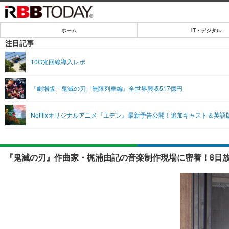
ホーム
IT・デジタル
ホーム
注目記事
IT・デジタル
10G光回線導入レポ
IT・デジタルTOP
SPEED TEST
『劇場版「鬼滅の刃」無限列車編』全世界興収517億円
ネタ
エンタメ
Netflixオリジナルアニメ『エデン』最新予告公開！追加キャスト＆英
ショッピング
エンタメTOP
ライフ
韓流・K-POP
ライフTOP
リリース一覧
『鬼滅の刃』作曲家・梶浦由記の音楽制作現場に密着！8日放
音楽
ペット
プッシュ通知の停止方法
グラビア
その他
ショッピング