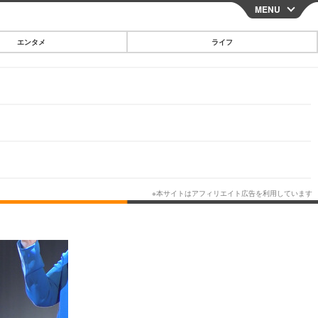
MENU
CLOSE
エンタメ
ライフ
スマートフォン
ガジェット・ツール
その他
映画・ドラマ
韓国・芸能
グルメ
スポーツ
ショッピング
ブログ
その他