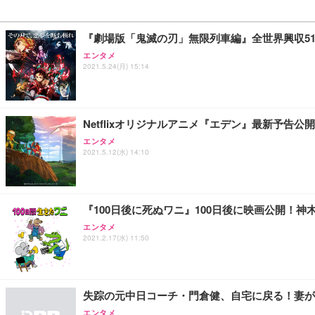
『劇場版「鬼滅の刃」無限列車編』全世界興収51
エンタメ
2021.5.24(月) 15:14
Netflixオリジナルアニメ『エデン』最新予告
エンタメ
2021.5.12(水) 14:10
『100日後に死ぬワニ』100日後に映画公開！
エンタメ
2021.2.17(水) 11:50
失踪の元中日コーチ・門倉健、自宅に戻る！妻が
エンタメ