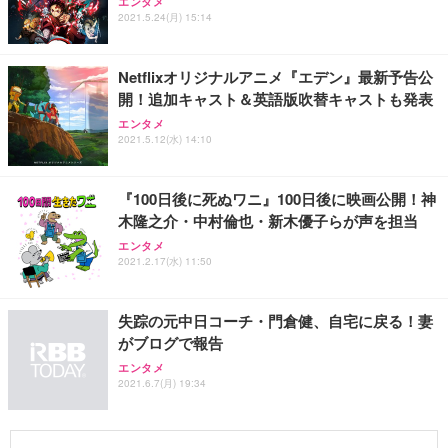
エンタメ
2021.5.24(月) 15:14
Netflixオリジナルアニメ『エデン』最新予告公
開！追加キャスト＆英語版吹替キャストも発表
エンタメ
2021.5.12(水) 14:10
『100日後に死ぬワニ』100日後に映画公開！神
木隆之介・中村倫也・新木優子らが声を担当
エンタメ
2021.2.17(水) 11:50
失踪の元中日コーチ・門倉健、自宅に戻る！妻
がブログで報告
エンタメ
2021.6.7(月) 19:34