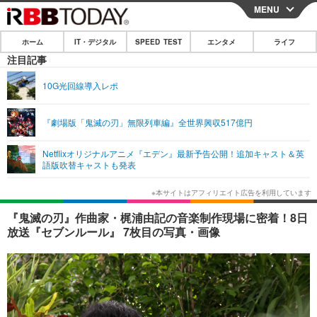
MENU
CLOSE
ホーム
IT・デジタル
SPEED TEST
エンタメ
ライフ
ホーム
注目記事
IT・デジタル
10G光回線導入レポ
IT・デジタルTOP
スマートフォン
SPEED TEST
『劇場版「鬼滅の刃」無限列車編』全世界興収517億円
ネタ
ガジェット・ツール
エンタメ
Netflixオリジナルアニメ『エデン』最新予告公開！追加キャスト＆英
ショッピング
その他
語版吹替キャストも発表
エンタメTOP
映画・ドラマ
ライフ
韓流・K-POP
韓国・芸能
ライフTOP
グルメ
リリース一覧
『鬼滅の刃』作曲家・梶浦由記の音楽制作現場に密着！8日
音楽
スポーツ
ペット
ショッピング
放送『セブンルール』 7枚目の写真・画像
プッシュ通知の停止方法
グラビア
ブログ
その他
ショッピング
その他