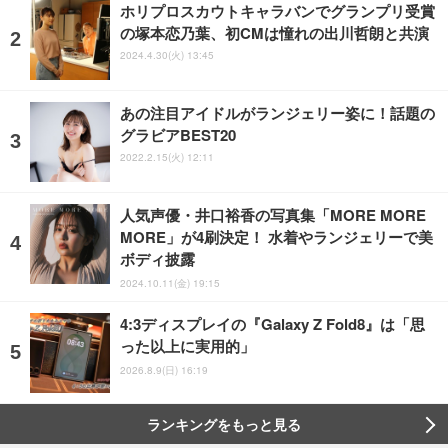
ホリプロスカウトキャラバンでグランプリ受賞
の塚本恋乃葉、初CMは憧れの出川哲朗と共演
2024.4.30(火) 13:45
あの注目アイドルがランジェリー姿に！話題の
グラビアBEST20
2022.2.15(火) 12:11
人気声優・井口裕香の写真集「MORE MORE
MORE」が4刷決定！ 水着やランジェリーで美
ボディ披露
2024.10.11(金) 19:15
4:3ディスプレイの『Galaxy Z Fold8』は「思
った以上に実用的」
2026.8.9(日) 16:19
ランキングをもっと見る