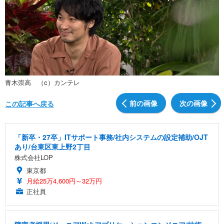
青木崇高 （c）カンテレ
前の画像
次の画像
この記事へ戻る
「新卒・27卒」ITサポート事務/社内システムの設定補助/OJT
あり/台東区東上野2丁目
株式会社LOP
東京都
月給25万4,600円～32万円
正社員