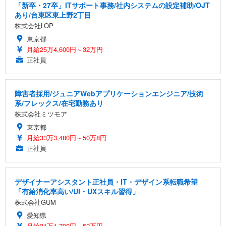
「新卒・27卒」ITサポート事務/社内システムの設定補助/OJT
あり/台東区東上野2丁目
株式会社LOP
東京都
月給25万4,600円～32万円
正社員
障害者採用/ジュニアWebアプリケーションエンジニア/技術
系/フレックス/在宅勤務あり
株式会社ミツモア
東京都
月給33万3,480円～50万8円
正社員
デザイナーアシスタント正社員・IT・デザイン系転職希望
「有給消化率高い/UI・UXスキル習得」
株式会社GUM
愛知県
月給31万1,700円～52万円