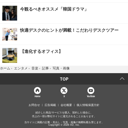
今観るべきオススメ「韓国ドラマ」
快適デスクのヒントが満載！こだわりデスクツアー
【進化するオフィス】
写真・画像
ホーム
›
エンタメ
›
音楽
›
記事
›
TOP
Home
X
YouTube
お問合せ
広告掲載
会社概要
個人情報保護方針
紹介した商品/サービスを購入、契約した場合に、
売上の一部が弊社サイトに還元されることがあります。
当サイトに掲載の記事・見出し・写真・画像の無断転載を禁じます。
Copyright © 2026 IID, Inc.