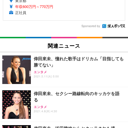
東京都
年収600万円～770万円
正社員
Sponsored by
関連ニュース
倖田來未、憧れた歌手はドリカム「目指しても
勝てない」
エンタメ
2021.5.11(火) 5:00
倖田來未、セクシー路線転向のキッカケを語
る
エンタメ
2021.4.8(木) 4:30