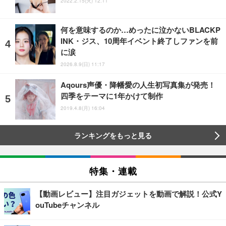
2022.2.15(火) 12:11
何を意味するのか…めったに泣かないBLACKP
INK・ジス、10周年イベント終了しファンを前
に涙
2026.8.9(日) 11:17
Aqours声優・降幡愛の人生初写真集が発売！
四季をテーマに1年かけて制作
2019.4.8(月) 16:04
ランキングをもっと見る
特集・連載
【動画レビュー】注目ガジェットを動画で解説！公式Y
ouTubeチャンネル