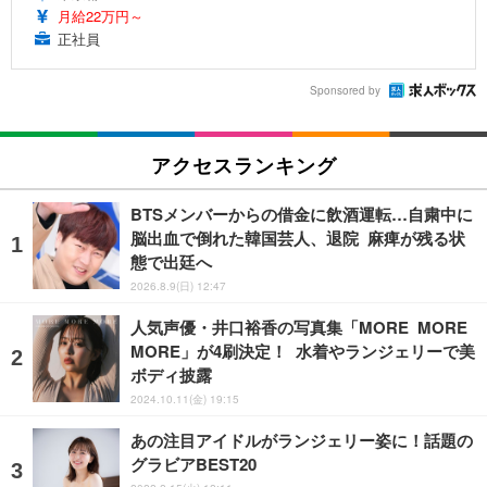
月給22万円～
正社員
Sponsored by
アクセスランキング
BTSメンバーからの借金に飲酒運転…自粛中に
脳出血で倒れた韓国芸人、退院 麻痺が残る状
態で出廷へ
2026.8.9(日) 12:47
人気声優・井口裕香の写真集「MORE MORE
MORE」が4刷決定！ 水着やランジェリーで美
ボディ披露
2024.10.11(金) 19:15
あの注目アイドルがランジェリー姿に！話題の
グラビアBEST20