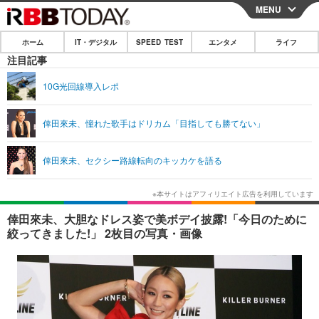
MENU
CLOSE
ホーム
IT・デジタル
SPEED TEST
エンタメ
ライフ
ホーム
注目記事
IT・デジタル
10G光回線導入レポ
IT・デジタルTOP
スマートフォン
SPEED TEST
倖田來未、憧れた歌手はドリカム「目指しても勝てない」
ネタ
ガジェット・ツール
エンタメ
倖田來未、セクシー路線転向のキッカケを語る
ショッピング
その他
エンタメTOP
映画・ドラマ
ライフ
韓流・K-POP
韓国・芸能
ライフTOP
グルメ
リリース一覧
倖田來未、大胆なドレス姿で美ボデイ披露!「今日のために
音楽
スポーツ
ペット
ショッピング
絞ってきました!」 2枚目の写真・画像
プッシュ通知の停止方法
グラビア
ブログ
その他
ショッピング
その他