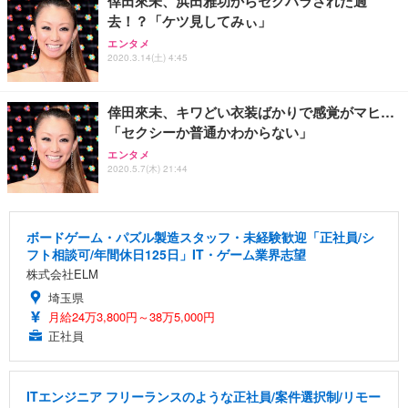
倖田來未、浜田雅功からセクハラされた過
去！？「ケツ見してみぃ」
エンタメ
2020.3.14(土) 4:45
倖田來未、キワどい衣装ばかりで感覚がマヒ…
「セクシーか普通かわからない」
エンタメ
2020.5.7(木) 21:44
ボードゲーム・パズル製造スタッフ・未経験歓迎「正社員/シ
フト相談可/年間休日125日」IT・ゲーム業界志望
株式会社ELM
埼玉県
月給24万3,800円～38万5,000円
正社員
ITエンジニア フリーランスのような正社員/案件選択制/リモー