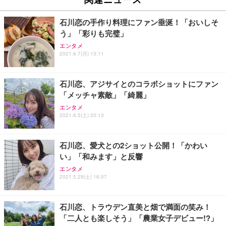
石川恋の手作り料理にファン垂涎！「おいしそ
う」「彩りも完璧」
エンタメ
2021.6.7(月) 13:11
石川恋、アジサイとのコラボショットにファン
「メッチャ素敵」「綺麗」
エンタメ
2021.6.5(土) 20:13
石川恋、愛犬との2ショット公開！「かわい
い」「和みます」と反響
エンタメ
2021.5.29(土) 16:07
石川恋、トラウデン直美と畑で満面の笑み！
「二人とも楽しそう」「農業女子デビュー!?」