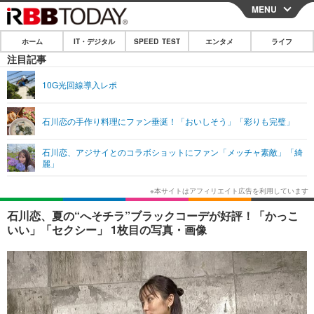
MENU
CLOSE
ホーム
IT・デジタル
SPEED TEST
エンタメ
ライフ
ホーム
注目記事
IT・デジタル
10G光回線導入レポ
IT・デジタルTOP
スマートフォン
SPEED TEST
石川恋の手作り料理にファン垂涎！「おいしそう」「彩りも完璧」
ネタ
ガジェット・ツール
エンタメ
石川恋、アジサイとのコラボショットにファン「メッチャ素敵」「綺
ショッピング
その他
麗」
エンタメTOP
映画・ドラマ
ライフ
韓流・K-POP
韓国・芸能
ライフTOP
グルメ
リリース一覧
石川恋、夏の“へそチラ”ブラックコーデが好評！「かっこ
音楽
スポーツ
ペット
ショッピング
いい」「セクシー」 1枚目の写真・画像
プッシュ通知の停止方法
グラビア
ブログ
その他
ショッピング
その他