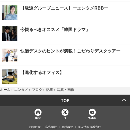
【坂道グループニュース】ーエンタメRBBー
今観るべきオススメ「韓国ドラマ」
快適デスクのヒントが満載！こだわりデスクツアー
【進化するオフィス】
写真・画像
ホーム
›
エンタメ
›
ブログ
›
記事
›
TOP
Home
X
YouTube
お問合せ
広告掲載
会社概要
個人情報保護方針