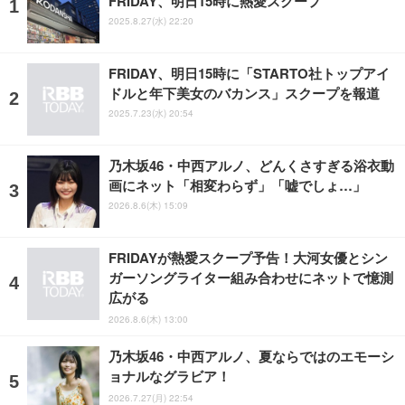
FRIDAY、明日15時に熱愛スクープ
2025.8.27(水) 22:20
FRIDAY、明日15時に「STARTO社トップアイ
ドルと年下美女のバカンス」スクープを報道
2025.7.23(水) 20:54
乃木坂46・中西アルノ、どんくさすぎる浴衣動
画にネット「相変わらず」「嘘でしょ…」
2026.8.6(木) 15:09
FRIDAYが熱愛スクープ予告！大河女優とシン
ガーソングライター組み合わせにネットで憶測
広がる
2026.8.6(木) 13:00
乃木坂46・中西アルノ、夏ならではのエモーシ
ョナルなグラビア！
2026.7.27(月) 22:54