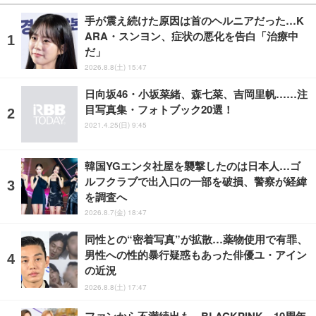
手が震え続けた原因は首のヘルニアだった…K
ARA・スンヨン、症状の悪化を告白「治療中
だ」
2026.8.8(土) 15:47
日向坂46・小坂菜緒、森七菜、吉岡里帆……注
目写真集・フォトブック20選！
2021.4.25(日) 9:45
韓国YGエンタ社屋を襲撃したのは日本人…ゴ
ルフクラブで出入口の一部を破損、警察が経緯
を調査へ
2026.8.7(金) 18:47
同性との“密着写真”が拡散…薬物使用で有罪、
男性への性的暴行疑惑もあった俳優ユ・アイン
の近況
2026.8.8(土) 17:47
ファンから不満続出も…BLACKPINK、10周年