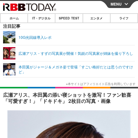
MENU
CLOSE
ホーム
IT・デジタル
SPEED TEST
エンタメ
ライフ
ホーム
注目記事
IT・デジタル
10G光回線導入レポ
IT・デジタルTOP
スマートフォン
SPEED TEST
広瀬アリス・すずの写真展が開催！気鋭の写真家が姉妹を撮り下ろし
ネタ
ガジェット・ツール
エンタメ
本田翼がジャージ＆メガネ姿で登場「すごい格好だとは思うのですけ
ショッピング
その他
ど」
エンタメTOP
映画・ドラマ
ライフ
韓流・K-POP
韓国・芸能
ライフTOP
グルメ
リリース一覧
広瀬アリス、本田翼の添い寝ショットを激写！ファン歓喜
音楽
スポーツ
ペット
ショッピング
「可愛すぎ！」「ドキドキ」 2枚目の写真・画像
プッシュ通知の停止方法
グラビア
ブログ
その他
ショッピング
その他