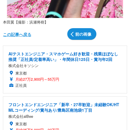
本田翼【撮影：浜瀬将樹】
前の画像
この記事へ戻る
AIテストエンジニア・スマホゲーム好き歓迎・残業ほぼなし
推奨「正社員/定着率高い」・年間休日125日・賞与年2回
株式会社キソシン
東京都
月給27万2,900円～55万円
正社員
フロントエンドエンジニア「新卒・27卒歓迎」未経験OK/HT
MLコーディング/賞与あり/豊島区南池袋1丁目
株式会社alBee
東京都
月給25万6,900円～32万円