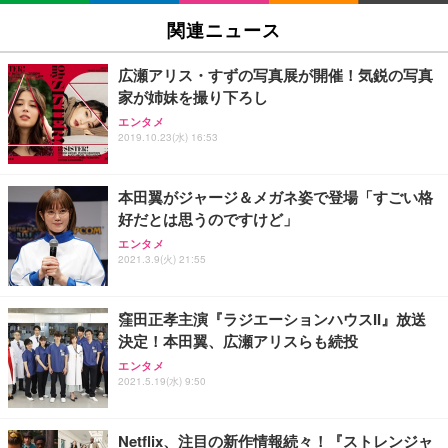
関連ニュース
広瀬アリス・すずの写真展が開催！気鋭の写真
家が姉妹を撮り下ろし
エンタメ
2019.10.23(水) 16:53
本田翼がジャージ＆メガネ姿で登場「すごい格
好だとは思うのですけど」
エンタメ
2021.3.9(火) 21:55
窪田正孝主演『ラジエーションハウスII』放送
決定！本田翼、広瀬アリスらも続投
エンタメ
2021.5.19(水) 9:50
Netflix、注目の新作情報続々！『ストレンジャ