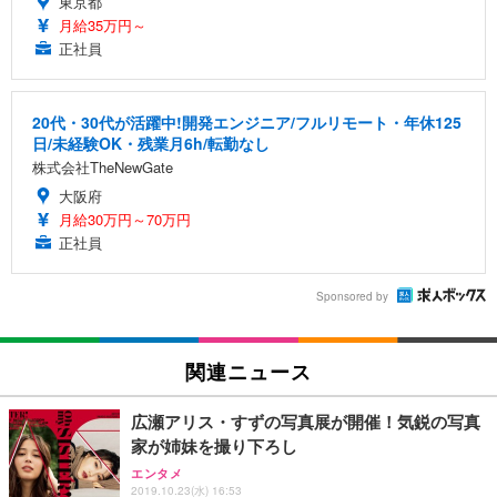
東京都
月給35万円～
正社員
20代・30代が活躍中!開発エンジニア/フルリモート・年休125
日/未経験OK・残業月6h/転勤なし
株式会社TheNewGate
大阪府
月給30万円～70万円
正社員
Sponsored by
関連ニュース
広瀬アリス・すずの写真展が開催！気鋭の写真
家が姉妹を撮り下ろし
エンタメ
2019.10.23(水) 16:53