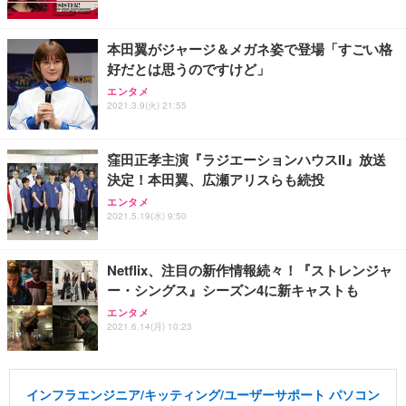
本田翼がジャージ＆メガネ姿で登場「すごい格
好だとは思うのですけど」
エンタメ
2021.3.9(火) 21:55
窪田正孝主演『ラジエーションハウスII』放送
決定！本田翼、広瀬アリスらも続投
エンタメ
2021.5.19(水) 9:50
Netflix、注目の新作情報続々！『ストレンジャ
ー・シングス』シーズン4に新キャストも
エンタメ
2021.6.14(月) 10:23
インフラエンジニア/キッティング/ユーザーサポート パソコン