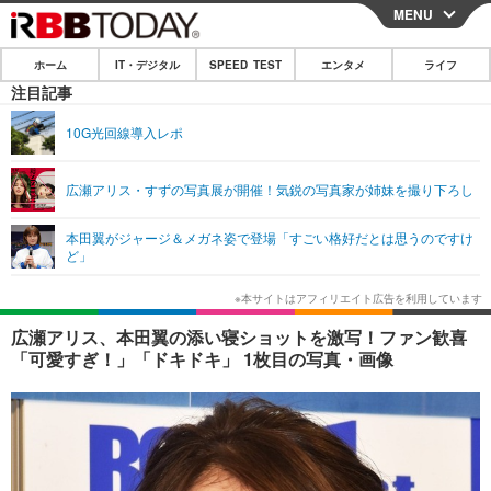
MENU
CLOSE
ホーム
IT・デジタル
SPEED TEST
エンタメ
ライフ
ホーム
注目記事
IT・デジタル
10G光回線導入レポ
IT・デジタルTOP
スマートフォン
SPEED TEST
広瀬アリス・すずの写真展が開催！気鋭の写真家が姉妹を撮り下ろし
ネタ
ガジェット・ツール
エンタメ
本田翼がジャージ＆メガネ姿で登場「すごい格好だとは思うのですけ
ショッピング
その他
ど」
エンタメTOP
映画・ドラマ
ライフ
韓流・K-POP
韓国・芸能
ライフTOP
グルメ
リリース一覧
広瀬アリス、本田翼の添い寝ショットを激写！ファン歓喜
音楽
スポーツ
ペット
ショッピング
「可愛すぎ！」「ドキドキ」 1枚目の写真・画像
プッシュ通知の停止方法
グラビア
ブログ
その他
ショッピング
その他