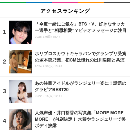
アクセスランキング
「今度一緒にご飯を」BTS・V、好きなサッカ
ー選手と“相思相愛”？ビデオメッセージに注目
2026.8.9(日) 18:47
ホリプロスカウトキャラバンでグランプリ受賞
の塚本恋乃葉、初CMは憧れの出川哲朗と共演
2024.4.30(火) 13:45
あの注目アイドルがランジェリー姿に！話題の
グラビアBEST20
2022.2.15(火) 12:11
人気声優・井口裕香の写真集「MORE MORE
MORE」が4刷決定！ 水着やランジェリーで美
ボディ披露