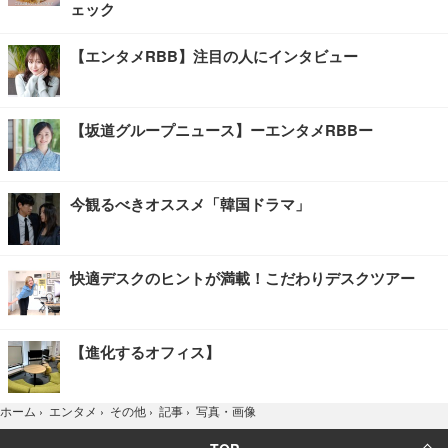
ェック
【エンタメRBB】注目の人にインタビュー
【坂道グループニュース】ーエンタメRBBー
今観るべきオススメ「韓国ドラマ」
快適デスクのヒントが満載！こだわりデスクツアー
【進化するオフィス】
写真・画像
ホーム
›
エンタメ
›
その他
›
記事
›