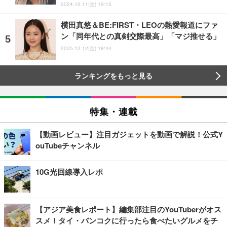
2024.10.11(金) 19:15
横田真悠＆BE:FIRST・LEOの熱愛報道にファ
ン「同年代との真剣交際最高」「マジ推せる」
2025.12.12(金) 18:44
ランキングをもっと見る
特集・連載
【動画レビュー】注目ガジェットを動画で解説！公式Y
ouTubeチャンネル
10G光回線導入レポ
【アジア美食レポート】編集部注目のYouTuberがオス
スメ！タイ・バンコクに行ったら食べたいグルメをチ