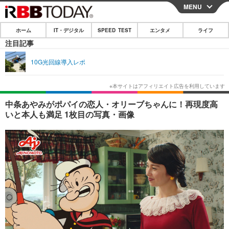
MENU
CLOSE
ホーム
IT・デジタル
SPEED TEST
エンタメ
ライフ
ホーム
注目記事
IT・デジタル
10G光回線導入レポ
IT・デジタルTOP
スマートフォン
SPEED TEST
ネタ
ガジェット・ツール
エンタメ
中条あやみがポパイの恋人・オリーブちゃんに！再現度高
いと本人も満足 1枚目の写真・画像
ショッピング
その他
エンタメTOP
映画・ドラマ
ライフ
韓流・K-POP
韓国・芸能
ライフTOP
グルメ
リリース一覧
音楽
スポーツ
ペット
ショッピング
プッシュ通知の停止方法
グラビア
ブログ
その他
ショッピング
その他