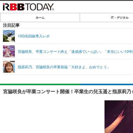
ホーム
IT・デジタル
ホーム
注目記事
IT・デジタル
10G光回線導入レポ
IT・デジタルTOP
SPEED TEST
宮脇咲良、卒業コンサート終え「達成感でいっぱい」「本当にいい10年
ネタ
エンタメ
指原莉乃、宮脇咲良の卒業祝福「大好きよ、おめでとう」
ショッピング
エンタメTOP
ライフ
韓流・K-POP
ライフTOP
リリース一覧
宮脇咲良が卒業コンサート開催！卒業生の兒玉遥と指原莉乃も
音楽
ペット
プッシュ通知の停止方法
グラビア
その他
ショッピング