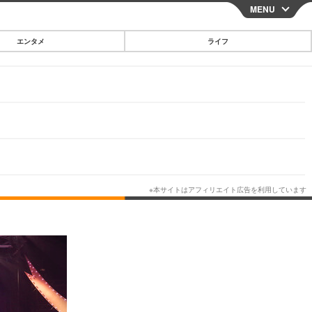
MENU
CLOSE
エンタメ
ライフ
スマートフォン
ガジェット・ツール
その他
映画・ドラマ
韓国・芸能
グルメ
スポーツ
ショッピング
ブログ
その他