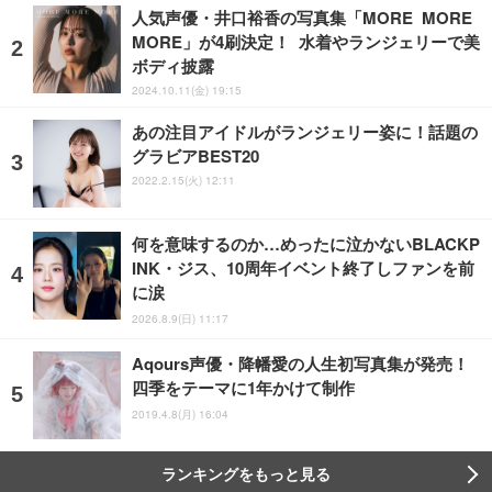
人気声優・井口裕香の写真集「MORE MORE
MORE」が4刷決定！ 水着やランジェリーで美
ボディ披露
2024.10.11(金) 19:15
あの注目アイドルがランジェリー姿に！話題の
グラビアBEST20
2022.2.15(火) 12:11
何を意味するのか…めったに泣かないBLACKP
INK・ジス、10周年イベント終了しファンを前
に涙
2026.8.9(日) 11:17
Aqours声優・降幡愛の人生初写真集が発売！
四季をテーマに1年かけて制作
2019.4.8(月) 16:04
ランキングをもっと見る