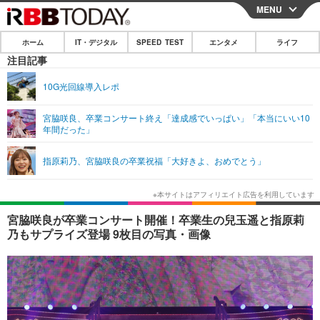
MENU
CLOSE
ホーム
IT・デジタル
SPEED TEST
エンタメ
ライフ
ホーム
注目記事
IT・デジタル
10G光回線導入レポ
IT・デジタルTOP
スマートフォン
SPEED TEST
宮脇咲良、卒業コンサート終え「達成感でいっぱい」「本当にいい10
年間だった」
ネタ
ガジェット・ツール
エンタメ
指原莉乃、宮脇咲良の卒業祝福「大好きよ、おめでとう」
ショッピング
その他
エンタメTOP
映画・ドラマ
ライフ
韓流・K-POP
韓国・芸能
ライフTOP
グルメ
リリース一覧
宮脇咲良が卒業コンサート開催！卒業生の兒玉遥と指原莉
音楽
スポーツ
ペット
ショッピング
乃もサプライズ登場 9枚目の写真・画像
プッシュ通知の停止方法
グラビア
ブログ
その他
ショッピング
その他