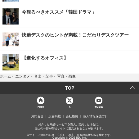
今観るべきオススメ「韓国ドラマ」
快適デスクのヒントが満載！こだわりデスクツアー
【進化するオフィス】
写真・画像
ホーム
›
エンタメ
›
音楽
›
記事
›
TOP
Home
X
YouTube
お問合せ
広告掲載
会社概要
個人情報保護方針
紹介した商品/サービスを購入、契約した場合に、
売上の一部が弊社サイトに還元されることがあります。
当サイトに掲載の記事・見出し・写真・画像の無断転載を禁じます。
Copyright © 2026 IID, Inc.