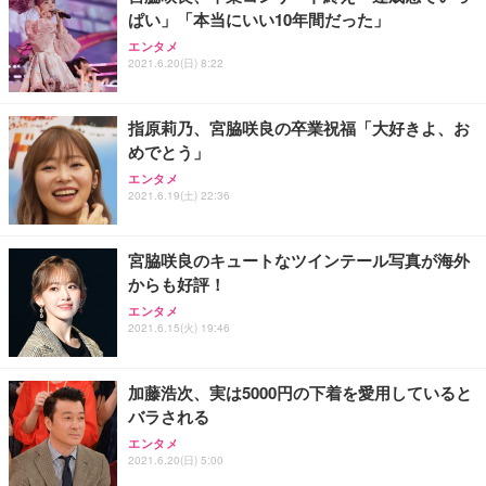
ぱい」「本当にいい10年間だった」
エンタメ
2021.6.20(日) 8:22
指原莉乃、宮脇咲良の卒業祝福「大好きよ、お
めでとう」
エンタメ
2021.6.19(土) 22:36
宮脇咲良のキュートなツインテール写真が海外
からも好評！
エンタメ
2021.6.15(火) 19:46
加藤浩次、実は5000円の下着を愛用していると
バラされる
エンタメ
2021.6.20(日) 5:00