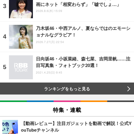
画にネット「相変わらず」「嘘でしょ…」
2026.8.6(木) 15:09
乃木坂46・中西アルノ、夏ならではのエモーシ
ョナルなグラビア！
2026.7.27(月) 22:54
日向坂46・小坂菜緒、森七菜、吉岡里帆……注
目写真集・フォトブック20選！
2021.4.25(日) 9:45
ランキングをもっと見る
特集・連載
【動画レビュー】注目ガジェットを動画で解説！公式Y
ouTubeチャンネル