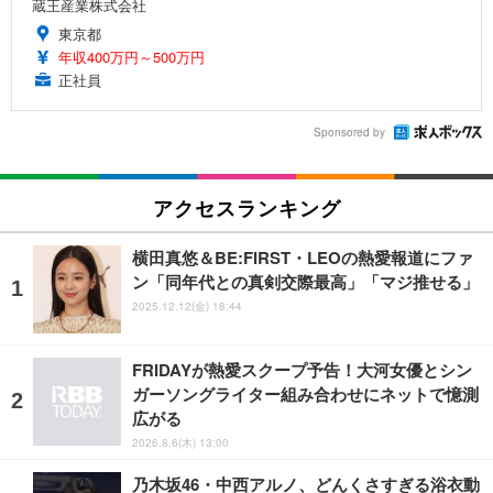
蔵王産業株式会社
東京都
年収400万円～500万円
正社員
Sponsored by
アクセスランキング
横田真悠＆BE:FIRST・LEOの熱愛報道にファ
ン「同年代との真剣交際最高」「マジ推せる」
2025.12.12(金) 18:44
FRIDAYが熱愛スクープ予告！大河女優とシン
ガーソングライター組み合わせにネットで憶測
広がる
2026.8.6(木) 13:00
乃木坂46・中西アルノ、どんくさすぎる浴衣動