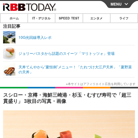
MENU
CLOSE
ホーム
IT・デジタル
SPEED TEST
エンタメ
ライフ
ホーム
注目記事
IT・デジタル
10G光回線導入レポ
IT・デジタルTOP
スマートフォン
SPEED TEST
ジョリーパスタから話題のスイーツ「マリトッツォ」登場
ネタ
ガジェット・ツール
エンタメ
天丼てんやから“夏恒例”メニュー！「たれづけ大江戸天丼」「夏野菜
ショッピング
その他
の天丼」
エンタメTOP
映画・ドラマ
ライフ
韓流・K-POP
韓国・芸能
ライフTOP
グルメ
リリース一覧
スシロー・京樽・海鮮三崎港・杉玉・むすび寿司で「超三
音楽
スポーツ
ペット
ショッピング
貫盛り」 3枚目の写真・画像
プッシュ通知の停止方法
グラビア
ブログ
その他
ショッピング
その他