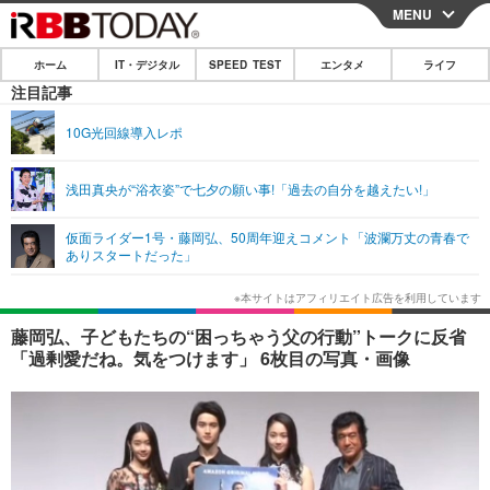
MENU
CLOSE
ホーム
IT・デジタル
SPEED TEST
エンタメ
ライフ
ホーム
注目記事
IT・デジタル
10G光回線導入レポ
IT・デジタルTOP
スマートフォン
SPEED TEST
浅田真央が“浴衣姿”で七夕の願い事!「過去の自分を越えたい!」
ネタ
ガジェット・ツール
エンタメ
仮面ライダー1号・藤岡弘、50周年迎えコメント「波瀾万丈の青春で
ショッピング
その他
ありスタートだった」
エンタメTOP
映画・ドラマ
ライフ
韓流・K-POP
韓国・芸能
ライフTOP
グルメ
リリース一覧
藤岡弘、子どもたちの“困っちゃう父の行動”トークに反省
音楽
スポーツ
ペット
ショッピング
「過剰愛だね。気をつけます」 6枚目の写真・画像
プッシュ通知の停止方法
グラビア
ブログ
その他
ショッピング
その他