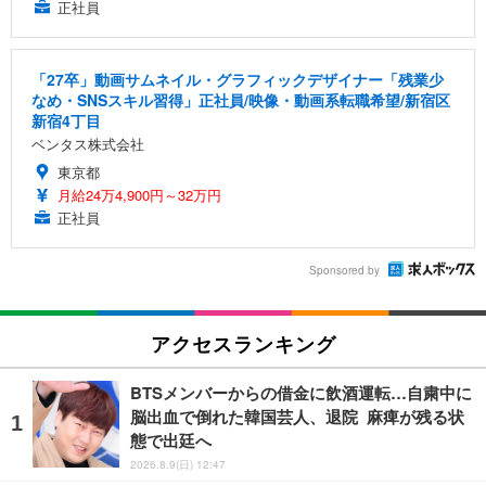
正社員
「27卒」動画サムネイル・グラフィックデザイナー「残業少
なめ・SNSスキル習得」正社員/映像・動画系転職希望/新宿区
新宿4丁目
ベンタス株式会社
東京都
月給24万4,900円～32万円
正社員
Sponsored by
アクセスランキング
BTSメンバーからの借金に飲酒運転…自粛中に
脳出血で倒れた韓国芸人、退院 麻痺が残る状
態で出廷へ
2026.8.9(日) 12:47