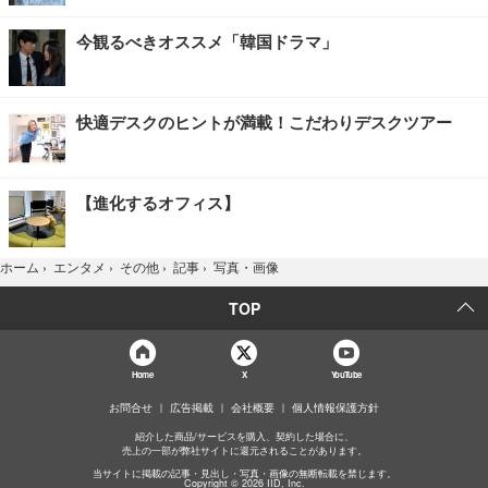
今観るべきオススメ「韓国ドラマ」
快適デスクのヒントが満載！こだわりデスクツアー
【進化するオフィス】
写真・画像
ホーム
›
エンタメ
›
その他
›
記事
›
TOP
Home
X
YouTube
お問合せ
広告掲載
会社概要
個人情報保護方針
紹介した商品/サービスを購入、契約した場合に、
売上の一部が弊社サイトに還元されることがあります。
当サイトに掲載の記事・見出し・写真・画像の無断転載を禁じます。
Copyright © 2026 IID, Inc.