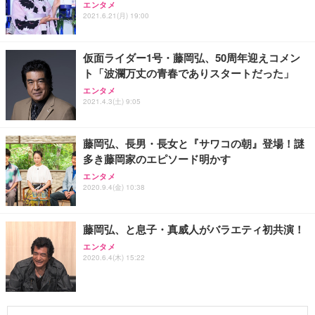
エンタメ
2021.6.21(月) 19:00
仮面ライダー1号・藤岡弘、50周年迎えコメン
ト「波瀾万丈の青春でありスタートだった」
エンタメ
2021.4.3(土) 9:05
藤岡弘、長男・長女と『サワコの朝』登場！謎
多き藤岡家のエピソード明かす
エンタメ
2020.9.4(金) 10:38
藤岡弘、と息子・真威人がバラエティ初共演！
エンタメ
2020.6.4(木) 15:22