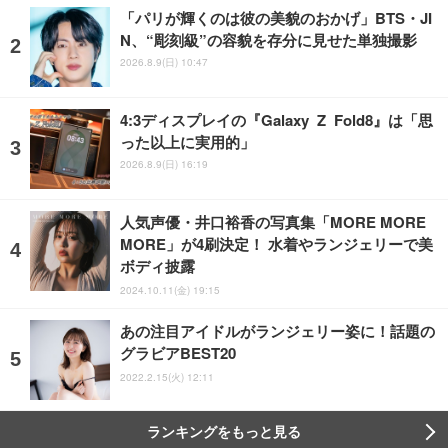
「パリが輝くのは彼の美貌のおかげ」BTS・JI
N、“彫刻級”の容貌を存分に見せた単独撮影
2026.8.9(日) 10:47
4:3ディスプレイの『Galaxy Z Fold8』は「思
った以上に実用的」
2026.8.9(日) 16:19
人気声優・井口裕香の写真集「MORE MORE
MORE」が4刷決定！ 水着やランジェリーで美
ボディ披露
2024.10.11(金) 19:15
あの注目アイドルがランジェリー姿に！話題の
グラビアBEST20
2022.2.15(火) 12:11
ランキングをもっと見る