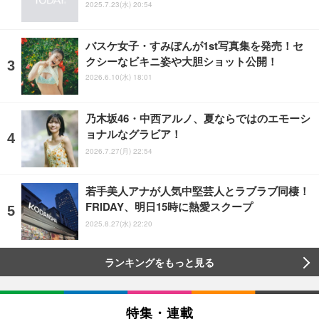
2025.7.23(水) 20:54
バスケ女子・すみぽんが1st写真集を発売！セ
クシーなビキニ姿や大胆ショット公開！
2026.6.10(水) 18:01
乃木坂46・中西アルノ、夏ならではのエモーシ
ョナルなグラビア！
2026.7.27(月) 22:54
若手美人アナが人気中堅芸人とラブラブ同棲！
FRIDAY、明日15時に熱愛スクープ
2025.8.27(水) 22:20
ランキングをもっと見る
特集・連載