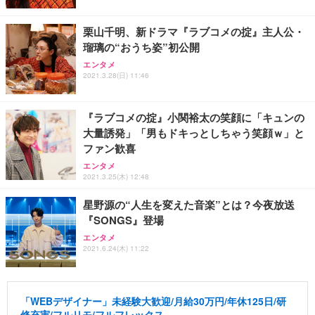
栗山千明、新ドラマ『ラブコメの掟』主人公・
瑠璃の“おうち姿”初公開
エンタメ
2021.3.28(日) 11:46
『ラブコメの掟』小関裕太の笑顔に「キュンの
大量誘発」「男もドキっとしちゃう笑顔ｗ」と
ファン歓喜
エンタメ
2021.3.25(木) 12:48
星野源の“人生を変えた音楽”とは？今夜放送
『SONGS』登場
エンタメ
2021.6.24(木) 11:22
「WEBデザイナー」未経験大歓迎/月給30万円/年休125日/研
修充実/フルリモ/フルフレックス