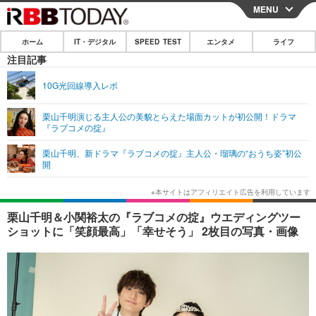
MENU
CLOSE
ホーム
IT・デジタル
SPEED TEST
エンタメ
ライフ
ホーム
注目記事
IT・デジタル
10G光回線導入レポ
IT・デジタルTOP
スマートフォン
SPEED TEST
栗山千明演じる主人公の美貌とらえた場面カットが初公開！ドラマ
『ラブコメの掟』
ネタ
ガジェット・ツール
エンタメ
栗山千明、新ドラマ『ラブコメの掟』主人公・瑠璃の“おうち姿”初公
ショッピング
その他
開
エンタメTOP
映画・ドラマ
ライフ
韓流・K-POP
韓国・芸能
ライフTOP
グルメ
リリース一覧
栗山千明＆小関裕太の『ラブコメの掟』ウエディングツー
音楽
スポーツ
ペット
ショッピング
ショットに「笑顔最高」「幸せそう」 2枚目の写真・画像
プッシュ通知の停止方法
グラビア
ブログ
その他
ショッピング
その他