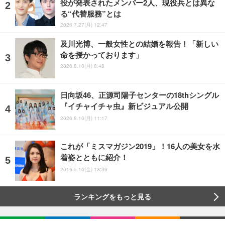
役が発表されたメンバー2人、現役兵とは異な
る“代替服務”とは
2026.7.27(月) 12:47
及川光博、一般女性との結婚を報告！「新しい
命を授かっております」
2026.8.10(月) 8:48
日向坂46、正源司陽子センターの18thシングル
『イチャイチャ虫』新ビジュアル公開
2026.8.10(月) 11:17
これが「ミスマガジン2019」！16人の美女を水
着姿とともに紹介！
2019.5.10(金) 13:39
ランキングをもっと見る