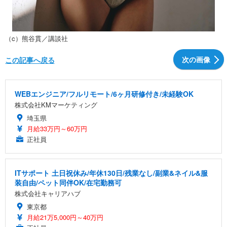
（c）熊谷貫／講談社
次の画像
この記事へ戻る
WEBエンジニア/フルリモート/6ヶ月研修付き/未経験OK
株式会社KMマーケティング
埼玉県
月給33万円～60万円
正社員
ITサポート 土日祝休み/年休130日/残業なし/副業&ネイル&服
装自由/ペット同伴OK/在宅勤務可
株式会社キャリアハブ
東京都
月給21万5,000円～40万円