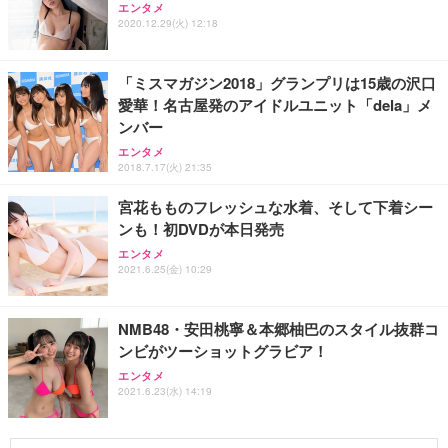
エンタメ
2020.12.29(火) 12:18
「ミスマガジン2018」グランプリは15歳の沢口
愛華！名古屋発のアイドルユニット「dela」メ
ンバー
エンタメ
2018.7.17(火) 21:35
宮花もものフレッシュな水着、そして下着シー
ンも！初DVDが本日発売
エンタメ
2021.6.25(金) 10:29
NMB48・安田桃寧＆本郷柚巴のスタイル抜群コ
ンビがツーショットグラビア！
エンタメ
2021.6.23(水) 14:19