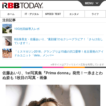
MENU
CLOSE
ホーム
IT・デジタル
SPEED TEST
エンタメ
ライフ
ホーム
注目記事
IT・デジタル
10G光回線導入レポ
IT・デジタルTOP
スマートフォン
SPEED TEST
8頭身美女・佐藤あいり、“素顔撮”のセクシーグラビア！「さらけ出し
ています！」
ネタ
ガジェット・ツール
エンタメ
「ミスマガジン2018」グランプリは15歳の沢口愛華！名古屋発のアイ
ショッピング
その他
ドルユニット「dela」メンバー
エンタメTOP
映画・ドラマ
ライフ
韓流・K-POP
韓国・芸能
ライフTOP
グルメ
リリース一覧
佐藤あいり、1st写真集『Prima donna』発売！一糸まとわ
音楽
スポーツ
ペット
ショッピング
ぬ姿も 1枚目の写真・画像
プッシュ通知の停止方法
グラビア
ブログ
その他
ショッピング
その他