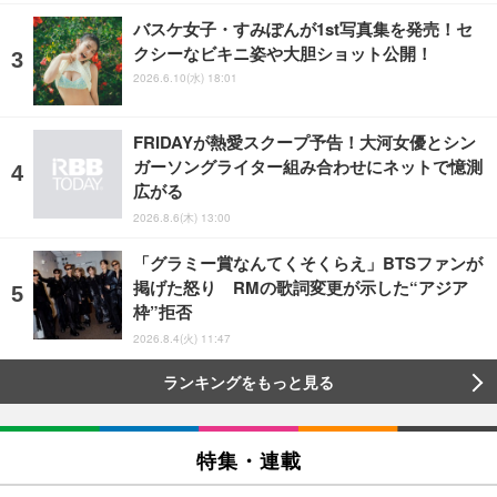
バスケ女子・すみぽんが1st写真集を発売！セ
クシーなビキニ姿や大胆ショット公開！
2026.6.10(水) 18:01
FRIDAYが熱愛スクープ予告！大河女優とシン
ガーソングライター組み合わせにネットで憶測
広がる
2026.8.6(木) 13:00
「グラミー賞なんてくそくらえ」BTSファンが
掲げた怒り RMの歌詞変更が示した“アジア
枠”拒否
2026.8.4(火) 11:47
ランキングをもっと見る
特集・連載