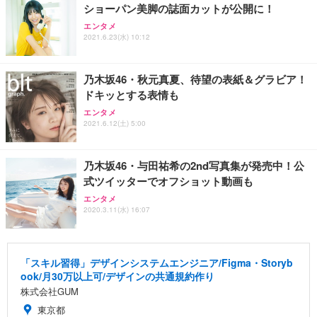
ショーパン美脚の誌面カットが公開に！
エンタメ
2021.6.23(水) 10:12
乃木坂46・秋元真夏、待望の表紙＆グラビア！
ドキッとする表情も
エンタメ
2021.6.12(土) 5:00
乃木坂46・与田祐希の2nd写真集が発売中！公
式ツイッターでオフショット動画も
エンタメ
2020.3.11(水) 16:07
「スキル習得」デザインシステムエンジニア/Figma・Storyb
ook/月30万以上可/デザインの共通規約作り
株式会社GUM
東京都