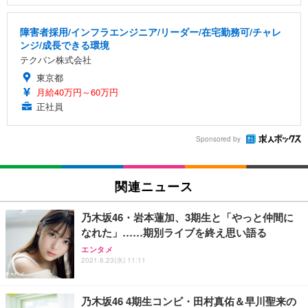
障害者採用/インフラエンジニア/リーダー/在宅勤務可/チャレ
ンジ/成長できる環境
テクバン株式会社
東京都
月給40万円～60万円
正社員
Sponsored by
関連ニュース
乃木坂46・岩本蓮加、3期生と「やっと仲間に
なれた」……期別ライブを終え思い語る
エンタメ
2021.6.23(水) 11:11
乃木坂46 4期生コンビ・田村真佑＆早川聖来の