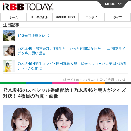
MENU
CLOSE
ホーム
IT・デジタル
SPEED TEST
エンタメ
ライフ
ホーム
注目記事
IT・デジタル
10G光回線導入レポ
IT・デジタルTOP
スマートフォン
SPEED TEST
乃木坂46・岩本蓮加、3期生と「やっと仲間になれた」……期別ライ
ブを終え思い語る
ネタ
ガジェット・ツール
エンタメ
乃木坂46 4期生コンビ・田村真佑＆早川聖来のショーパン美脚の誌面
ショッピング
その他
カットが公開に！
エンタメTOP
映画・ドラマ
ライフ
韓流・K-POP
韓国・芸能
ライフTOP
グルメ
リリース一覧
乃木坂46のスペシャル番組配信！乃木坂46と芸人がクイズ
音楽
スポーツ
ペット
ショッピング
対決！ 4枚目の写真・画像
プッシュ通知の停止方法
グラビア
ブログ
その他
ショッピング
その他