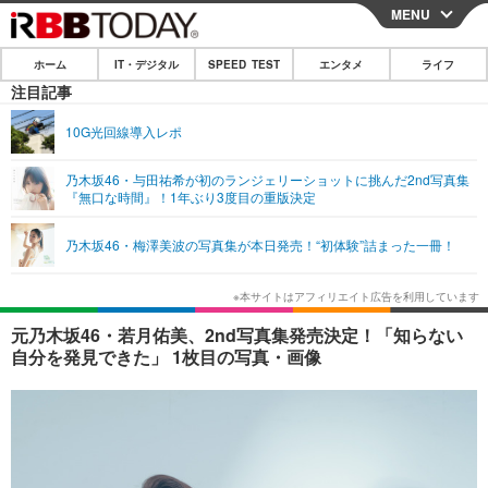
MENU
CLOSE
ホーム
IT・デジタル
SPEED TEST
エンタメ
ライフ
ホーム
注目記事
IT・デジタル
10G光回線導入レポ
IT・デジタルTOP
スマートフォン
SPEED TEST
乃木坂46・与田祐希が初のランジェリーショットに挑んだ2nd写真集
『無口な時間』！1年ぶり3度目の重版決定
ネタ
ガジェット・ツール
エンタメ
乃木坂46・梅澤美波の写真集が本日発売！“初体験”詰まった一冊！
ショッピング
その他
エンタメTOP
映画・ドラマ
ライフ
韓流・K-POP
韓国・芸能
ライフTOP
グルメ
リリース一覧
元乃木坂46・若月佑美、2nd写真集発売決定！「知らない
音楽
スポーツ
ペット
ショッピング
自分を発見できた」 1枚目の写真・画像
プッシュ通知の停止方法
グラビア
ブログ
その他
ショッピング
その他