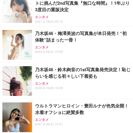
トに挑んだ2nd写真集『無口な時間』！1年ぶり
3度目の重版決定
エンタメ
2021.4.18(日) 20:14
乃木坂46・梅澤美波の写真集が本日発売！“初
体験”詰まった一冊！
エンタメ
2020.9.29(火) 10:55
乃木坂46・鈴木絢音の1st写真集発売決定！恥じ
らいを感じる初々しい下着姿も
エンタメ
2020.9.16(水) 16:05
ウルトラマンヒロイン・豊田ルナが色気全開！
水着オフショに絶賛多数
エンタメ
2021.6.26(土) 14:51