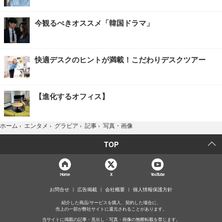
今観るべきオススメ「韓国ドラマ」
快適デスクのヒントが満載！こだわりデスクツアー
【進化するオフィス】
写真・画像
ホーム
›
エンタメ
›
グラビア
›
記事
›
TOP
Home
X
YouTube
お問合せ
広告掲載
会社概要
個人情報保護方針
紹介した商品/サービスを購入、契約した場合に、
売上の一部が弊社サイトに還元されることがあります。
当サイトに掲載の記事・見出し・写真・画像の無断転載を禁じます。