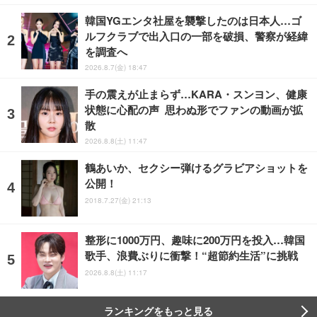
韓国YGエンタ社屋を襲撃したのは日本人…ゴ
ルフクラブで出入口の一部を破損、警察が経緯
を調査へ
2026.8.7(金) 18:47
手の震えが止まらず…KARA・スンヨン、健康
状態に心配の声 思わぬ形でファンの動画が拡
散
2026.8.8(土) 11:47
鶴あいか、セクシー弾けるグラビアショットを
公開！
2018.7.27(金) 21:13
整形に1000万円、趣味に200万円を投入…韓国
歌手、浪費ぶりに衝撃！“超節約生活”に挑戦
2026.8.8(土) 11:17
ランキングをもっと見る