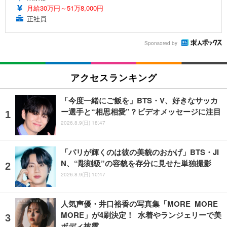
月給30万円～51万8,000円
正社員
Sponsored by
アクセスランキング
「今度一緒にご飯を」BTS・V、好きなサッカ
ー選手と“相思相愛”？ビデオメッセージに注目
2026.8.9(日) 18:47
「パリが輝くのは彼の美貌のおかげ」BTS・JI
N、“彫刻級”の容貌を存分に見せた単独撮影
2026.8.9(日) 10:47
人気声優・井口裕香の写真集「MORE MORE
MORE」が4刷決定！ 水着やランジェリーで美
ボディ披露