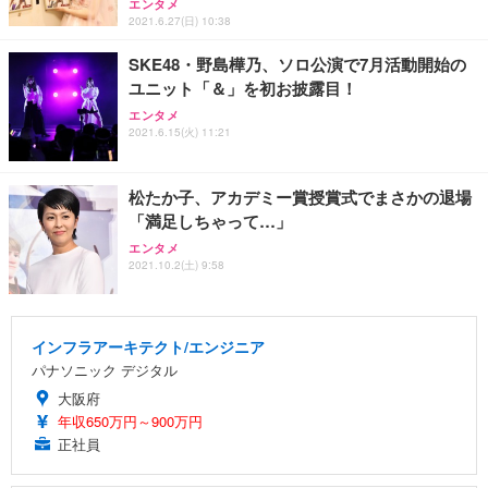
エンタメ
2021.6.27(日) 10:38
SKE48・野島樺乃、ソロ公演で7月活動開始の
ユニット「＆」を初お披露目！
エンタメ
2021.6.15(火) 11:21
松たか子、アカデミー賞授賞式でまさかの退場
「満足しちゃって…」
エンタメ
2021.10.2(土) 9:58
インフラアーキテクト/エンジニア
パナソニック デジタル
大阪府
年収650万円～900万円
正社員