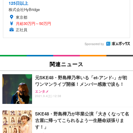
125日以上
株式会社HyBridge
東京都
月給30万円～50万円
正社員
Sponsored by
関連ニュース
元SKE48・野島樺乃率いる「et-アンド-」が初
ワンマンライブ開催！メンバー感激で涙も！
エンタメ
2021.9.4(土) 12:38
SKE48・野島樺乃が卒業公演「大きくなって名
古屋に帰ってこられるよう一生懸命頑張りま
す！」