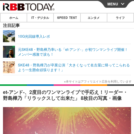
MENU
CLOSE
ホーム
IT・デジタル
SPEED TEST
エンタメ
ライフ
ホーム
注目記事
IT・デジタル
10G光回線導入レポ
IT・デジタルTOP
スマートフォン
SPEED TEST
元SKE48・野島樺乃率いる「et-アンド-」が初ワンマンライブ開催！
メンバー感激で涙も！
ネタ
ガジェット・ツール
エンタメ
SKE48・野島樺乃が卒業公演「大きくなって名古屋に帰ってこられる
ショッピング
その他
よう一生懸命頑張ります！」
エンタメTOP
映画・ドラマ
ライフ
韓流・K-POP
韓国・芸能
ライフTOP
グルメ
リリース一覧
et-アンド-、2度目のワンマンライブで手応え！リーダー・
音楽
スポーツ
ペット
ショッピング
野島樺乃「リラックスして出来た」 8枚目の写真・画像
プッシュ通知の停止方法
グラビア
ブログ
その他
ショッピング
その他