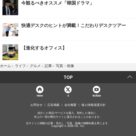
今観るべきオススメ「韓国ドラマ」
快適デスクのヒントが満載！こだわりデスクツアー
【進化するオフィス】
写真・画像
ホーム
›
ライフ
›
グルメ
›
記事
›
TOP
Home
X
YouTube
お問合せ
広告掲載
会社概要
個人情報保護方針
紹介した商品/サービスを購入、契約した場合に、
売上の一部が弊社サイトに還元されることがあります。
当サイトに掲載の記事・見出し・写真・画像の無断転載を禁じます。
Copyright © 2026 IID, Inc.