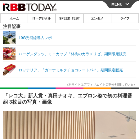
MENU
CLOSE
ホーム
IT・デジタル
SPEED TEST
エンタメ
ライフ
ホーム
注目記事
IT・デジタル
10G光回線導入レポ
IT・デジタルTOP
スマートフォン
SPEED TEST
ハーゲンダッツ、ミニカップ「林檎のカラメリゼ」期間限定販売
ネタ
ガジェット・ツール
エンタメ
ロッテリア、「ガーナミルクチョコレートパイ」期間限定販売
ショッピング
その他
エンタメTOP
映画・ドラマ
ライフ
韓流・K-POP
韓国・芸能
ライフTOP
グルメ
リリース一覧
「レコ大」新人賞・真田ナオキ、エプロン姿で初の料理番
音楽
スポーツ
ペット
ショッピング
組 3枚目の写真・画像
プッシュ通知の停止方法
グラビア
ブログ
その他
ショッピング
その他