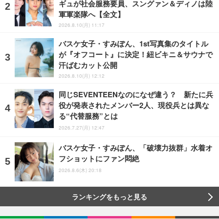
ギュが社会服務要員、スングァン＆ディノは陸
軍軍楽隊へ【全文】
2026.8.10(月) 11:17
バスケ女子・すみぽん、1st写真集のタイトル
が『オフコート』に決定！紐ビキニ＆サウナで
汗ばむカット公開
2026.8.10(月) 12:12
同じSEVENTEENなのになぜ違う？ 新たに兵
役が発表されたメンバー2人、現役兵とは異な
る“代替服務”とは
2026.7.27(月) 12:47
バスケ女子・すみぽん、「破壊力抜群」水着オ
フショットにファン悶絶
2026.8.6(木) 20:18
ランキングをもっと見る