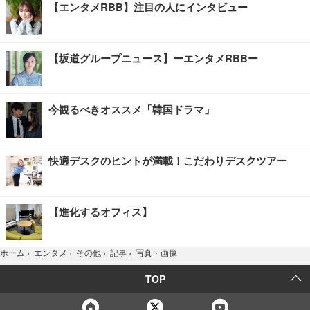
【エンタメRBB】注目の人にインタビュー
【坂道グループニュース】ーエンタメRBBー
今観るべきオススメ「韓国ドラマ」
快適デスクのヒントが満載！こだわりデスクツアー
【進化するオフィス】
写真・画像
ホーム
›
エンタメ
›
その他
›
記事
›
TOP