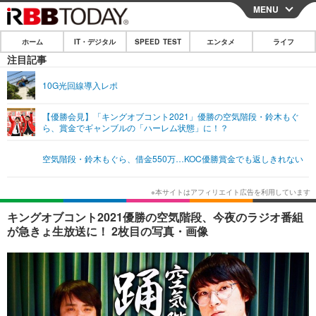
MENU
CLOSE
ホーム
IT・デジタル
SPEED TEST
エンタメ
ライフ
ホーム
注目記事
IT・デジタル
10G光回線導入レポ
IT・デジタルTOP
スマートフォン
SPEED TEST
【優勝会見】「キングオブコント2021」優勝の空気階段・鈴木もぐ
ら、賞金でギャンブルの「ハーレム状態」に！？
ネタ
ガジェット・ツール
エンタメ
空気階段・鈴木もぐら、借金550万…KOC優勝賞金でも返しきれない
ショッピング
その他
エンタメTOP
映画・ドラマ
ライフ
韓流・K-POP
韓国・芸能
ライフTOP
グルメ
リリース一覧
キングオブコント2021優勝の空気階段、今夜のラジオ番組
音楽
スポーツ
ペット
ショッピング
が急きょ生放送に！ 2枚目の写真・画像
プッシュ通知の停止方法
グラビア
ブログ
その他
ショッピング
その他