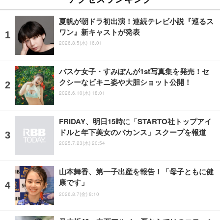
夏帆が朝ドラ初出演！連続テレビ小説『巡るス
ワン』新キャストが発表
2026.8.5(水) 16:01
バスケ女子・すみぽんが1st写真集を発売！セ
クシーなビキニ姿や大胆ショット公開！
2026.6.10(水) 18:01
FRIDAY、明日15時に「STARTO社トップアイ
ドルと年下美女のバカンス」スクープを報道
2025.7.23(水) 20:54
山本舞香、第一子出産を報告！「母子ともに健
康です」
2026.8.7(金) 8:10