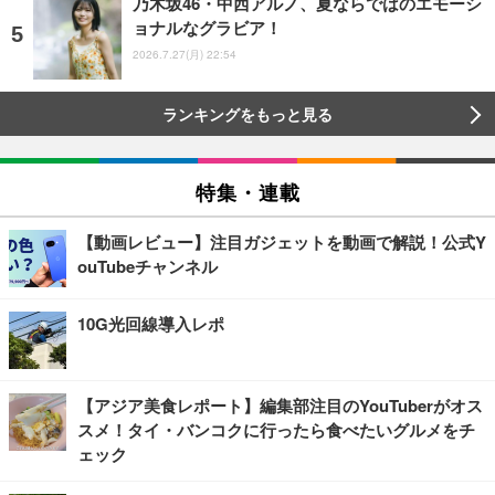
乃木坂46・中西アルノ、夏ならではのエモーシ
ョナルなグラビア！
2026.7.27(月) 22:54
ランキングをもっと見る
特集・連載
【動画レビュー】注目ガジェットを動画で解説！公式Y
ouTubeチャンネル
10G光回線導入レポ
【アジア美食レポート】編集部注目のYouTuberがオス
スメ！タイ・バンコクに行ったら食べたいグルメをチ
ェック