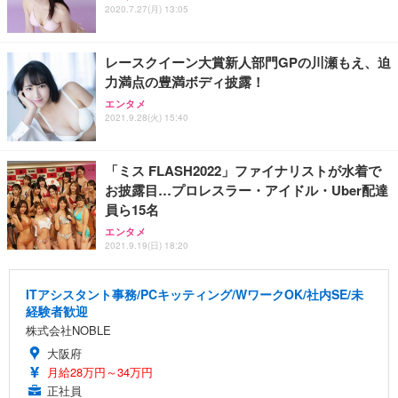
2020.7.27(月) 13:05
レースクイーン大賞新人部門GPの川瀬もえ、迫
力満点の豊満ボディ披露！
エンタメ
2021.9.28(火) 15:40
「ミス FLASH2022」ファイナリストが水着で
お披露目…プロレスラー・アイドル・Uber配達
員ら15名
エンタメ
2021.9.19(日) 18:20
ITアシスタント事務/PCキッティング/WワークOK/社内SE/未
経験者歓迎
株式会社NOBLE
大阪府
月給28万円～34万円
正社員