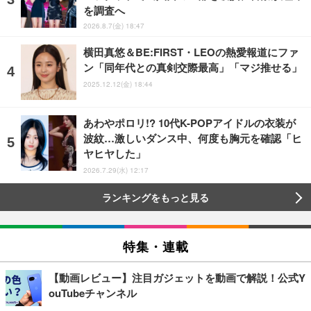
を調査へ
2026.8.7(金) 18:47
横田真悠＆BE:FIRST・LEOの熱愛報道にファ
ン「同年代との真剣交際最高」「マジ推せる」
2025.12.12(金) 18:44
あわやポロリ!? 10代K-POPアイドルの衣装が
波紋…激しいダンス中、何度も胸元を確認「ヒ
ヤヒヤした」
2026.7.29(水) 12:17
ランキングをもっと見る
特集・連載
【動画レビュー】注目ガジェットを動画で解説！公式Y
ouTubeチャンネル