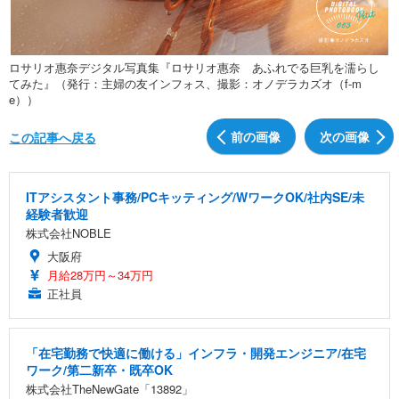
ロサリオ惠奈デジタル写真集『ロサリオ惠奈 あふれでる巨乳を濡らし
てみた』（発行：主婦の友インフォス、撮影：オノデラカズオ（f-m
e））
前の画像
次の画像
この記事へ戻る
ITアシスタント事務/PCキッティング/WワークOK/社内SE/未
経験者歓迎
株式会社NOBLE
大阪府
月給28万円～34万円
正社員
「在宅勤務で快適に働ける」インフラ・開発エンジニア/在宅
ワーク/第二新卒・既卒OK
株式会社TheNewGate「13892」