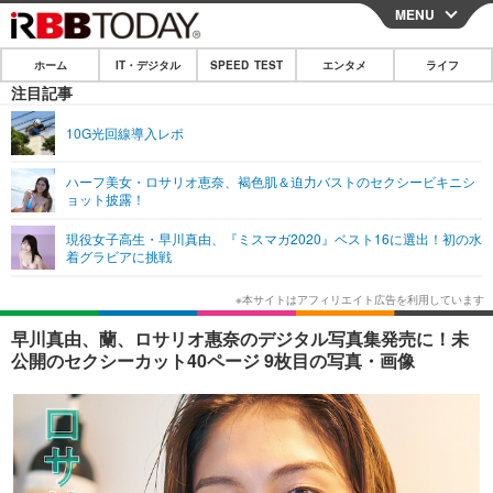
MENU
CLOSE
ホーム
IT・デジタル
SPEED TEST
エンタメ
ライフ
ホーム
注目記事
IT・デジタル
10G光回線導入レポ
IT・デジタルTOP
スマートフォン
SPEED TEST
ハーフ美女・ロサリオ恵奈、褐色肌＆迫力バストのセクシービキニシ
ョット披露！
ネタ
ガジェット・ツール
エンタメ
現役女子高生・早川真由、『ミスマガ2020』ベスト16に選出！初の水
ショッピング
その他
着グラビアに挑戦
エンタメTOP
映画・ドラマ
ライフ
韓流・K-POP
韓国・芸能
ライフTOP
グルメ
リリース一覧
早川真由、蘭、ロサリオ惠奈のデジタル写真集発売に！未
音楽
スポーツ
ペット
ショッピング
公開のセクシーカット40ページ 9枚目の写真・画像
プッシュ通知の停止方法
グラビア
ブログ
その他
ショッピング
その他