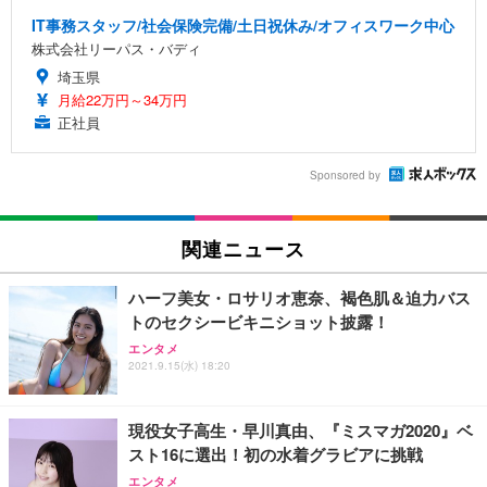
IT事務スタッフ/社会保険完備/土日祝休み/オフィスワーク中心
株式会社リーパス・バディ
埼玉県
月給22万円～34万円
正社員
Sponsored by
関連ニュース
ハーフ美女・ロサリオ恵奈、褐色肌＆迫力バス
トのセクシービキニショット披露！
エンタメ
2021.9.15(水) 18:20
現役女子高生・早川真由、『ミスマガ2020』ベ
スト16に選出！初の水着グラビアに挑戦
エンタメ