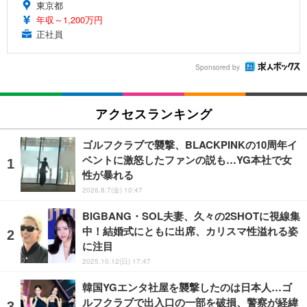
東京都
年収～1,200万円
正社員
Sponsored by
アクセスランキング
ゴルフクラブで襲撃、BLACKPINKの10周年イ
ベントに激怒したファンの説も…YG本社で女
性が暴れる
2026.8.7(金) 10:47
BIGBANG・SOL夫妻、久々の2SHOTに視線集
中！結婚式にともに出席、カリスマ性溢れる姿
に注目
2025.10.12(日) 17:47
韓国YGエンタ社屋を襲撃したのは日本人…ゴ
ルフクラブで出入口の一部を破損、警察が経緯