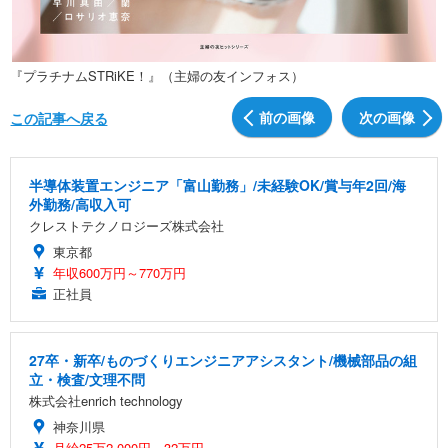
『プラチナムSTRiKE！』（主婦の友インフォス）
前の画像
次の画像
この記事へ戻る
半導体装置エンジニア「富山勤務」/未経験OK/賞与年2回/海
外勤務/高収入可
クレストテクノロジーズ株式会社
東京都
年収600万円～770万円
正社員
27卒・新卒/ものづくりエンジニアアシスタント/機械部品の組
立・検査/文理不問
株式会社enrich technology
神奈川県
月給25万2,000円～32万円