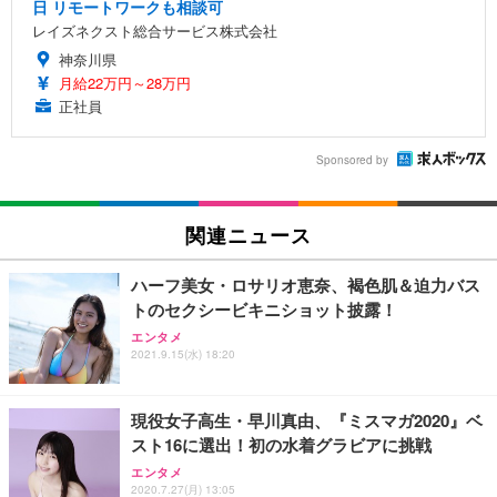
日 リモートワークも相談可
レイズネクスト総合サービス株式会社
神奈川県
月給22万円～28万円
正社員
Sponsored by
関連ニュース
ハーフ美女・ロサリオ恵奈、褐色肌＆迫力バス
トのセクシービキニショット披露！
エンタメ
2021.9.15(水) 18:20
現役女子高生・早川真由、『ミスマガ2020』ベ
スト16に選出！初の水着グラビアに挑戦
エンタメ
2020.7.27(月) 13:05