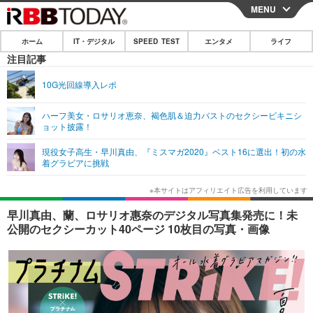
MENU
CLOSE
ホーム
IT・デジタル
SPEED TEST
エンタメ
ライフ
ホーム
注目記事
IT・デジタル
10G光回線導入レポ
IT・デジタルTOP
スマートフォン
SPEED TEST
ハーフ美女・ロサリオ恵奈、褐色肌＆迫力バストのセクシービキニシ
ョット披露！
ネタ
ガジェット・ツール
エンタメ
現役女子高生・早川真由、『ミスマガ2020』ベスト16に選出！初の水
ショッピング
その他
着グラビアに挑戦
エンタメTOP
映画・ドラマ
ライフ
韓流・K-POP
韓国・芸能
ライフTOP
グルメ
リリース一覧
早川真由、蘭、ロサリオ惠奈のデジタル写真集発売に！未
音楽
スポーツ
ペット
ショッピング
公開のセクシーカット40ページ 10枚目の写真・画像
プッシュ通知の停止方法
グラビア
ブログ
その他
ショッピング
その他