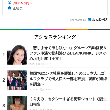
月給25万円～
正社員
Sponsored by
アクセスランキング
「悲しませて申し訳ない」グループ活動軽視＆
ファン冷遇で批判浴びるBLACKPINK、ジスが
心境を吐露【全文】
2026.8.8(土) 10:47
韓国YGエンタ社屋を襲撃したのは日本人…ゴ
ルフクラブで出入口の一部を破損、警察が経緯
を調査へ
2026.8.7(金) 18:47
くりえみ、セクシーすぎる衝撃ショットで誕生
日報告
2026.6.17(水) 20:38