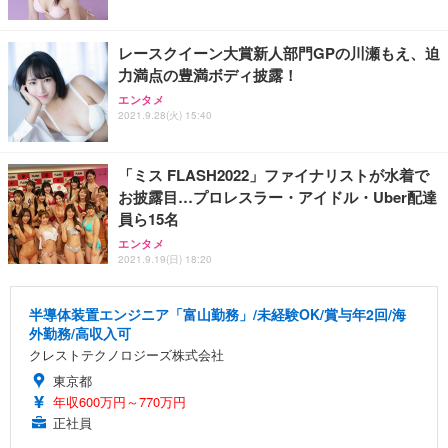
レースクイーン大賞新人部門GPの川瀬もえ、迫
力満点の豊満ボディ披露！
エンタメ
2021.9.28(火) 15:40
「ミス FLASH2022」ファイナリストが水着で
お披露目…プロレスラー・アイドル・Uber配達
員ら15名
エンタメ
2021.9.19(日) 18:20
半導体装置エンジニア「富山勤務」/未経験OK/賞与年2回/海
外勤務/高収入可
クレストテクノロジーズ株式会社
東京都
年収600万円～770万円
正社員