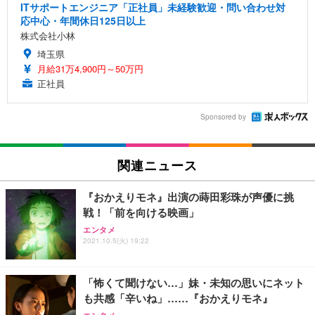
ITサポートエンジニア「正社員」未経験歓迎・問い合わせ対
応中心・年間休日125日以上
株式会社小林
埼玉県
月給31万4,900円～50万円
正社員
Sponsored by
関連ニュース
『おかえりモネ』出演の蒔田彩珠が声優に挑
戦！「前を向ける映画」
エンタメ
2021.10.5(火) 19:22
「怖くて聞けない…」妹・未知の思いにネット
も共感「辛いね」……『おかえりモネ』