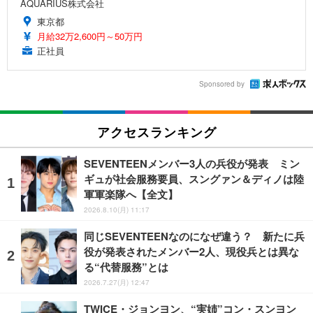
AQUARIUS株式会社
東京都
月給32万2,600円～50万円
正社員
Sponsored by
アクセスランキング
SEVENTEENメンバー3人の兵役が発表 ミン
ギュが社会服務要員、スングァン＆ディノは陸
軍軍楽隊へ【全文】
2026.8.10(月) 11:17
同じSEVENTEENなのになぜ違う？ 新たに兵
役が発表されたメンバー2人、現役兵とは異な
る“代替服務”とは
2026.7.27(月) 12:47
TWICE・ジョンヨン、“実姉”コン・スンヨン