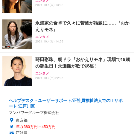
エンタメ
2021.10.5(火) 13:38
永浦家の食卓で久々に菅波が話題に……『おか
えりモネ』
エンタメ
2021.10.4(月) 14:59
蒔田彩珠、朝ドラ『おかえりモネ』現場で19歳
の誕生日！永瀬廉が歌で祝福！
エンタメ
2021.10.2(土) 22:35
ヘルプデスク・ユーザーサポート/正社員福祉法人でのITサポ
ート 江戸川区
マンパワーグループ株式会社
東京都
年収380万円～450万円
正社員