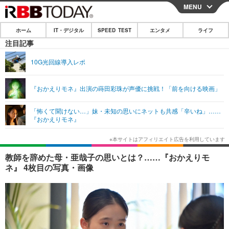
MENU
CLOSE
ホーム
IT・デジタル
SPEED TEST
エンタメ
ライフ
ホーム
注目記事
IT・デジタル
10G光回線導入レポ
IT・デジタルTOP
スマートフォン
SPEED TEST
『おかえりモネ』出演の蒔田彩珠が声優に挑戦！「前を向ける映画」
ネタ
ガジェット・ツール
エンタメ
「怖くて聞けない…」妹・未知の思いにネットも共感「辛いね」……
ショッピング
その他
『おかえりモネ』
エンタメTOP
映画・ドラマ
ライフ
韓流・K-POP
韓国・芸能
ライフTOP
グルメ
リリース一覧
教師を辞めた母・亜哉子の思いとは？……『おかえりモ
音楽
スポーツ
ペット
ショッピング
ネ』 4枚目の写真・画像
プッシュ通知の停止方法
グラビア
ブログ
その他
ショッピング
その他