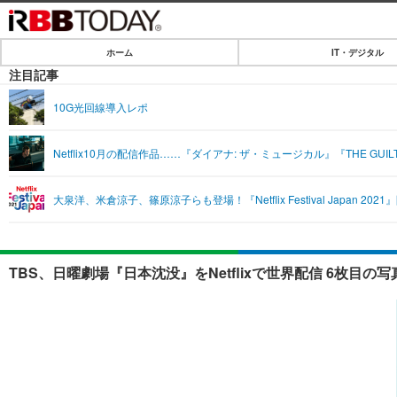
ホーム
IT・デジタル
ホーム
注目記事
IT・デジタル
10G光回線導入レポ
IT・デジタルTOP
SPEED TEST
Netflix10月の配信作品……『ダイアナ: ザ・ミュージカル』『THE GUI
ネタ
エンタメ
大泉洋、米倉涼子、篠原涼子らも登場！『Netflix Festival Japan 202
ショッピング
エンタメTOP
ライフ
韓流・K-POP
ライフTOP
リリース一覧
TBS、日曜劇場『日本沈没』をNetflixで世界配信 6枚目の
音楽
ペット
プッシュ通知の停止方法
グラビア
その他
ショッピング