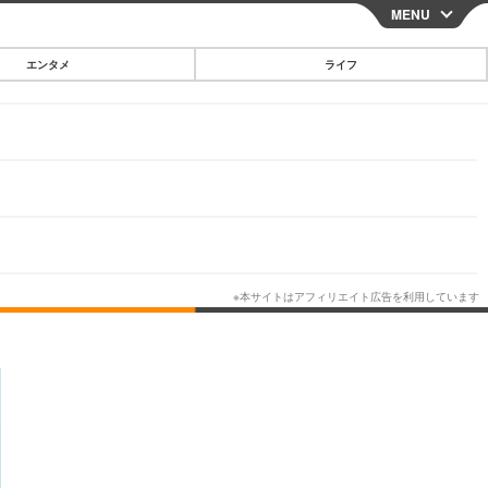
MENU
CLOSE
エンタメ
ライフ
スマートフォン
ガジェット・ツール
その他
映画・ドラマ
韓国・芸能
グルメ
スポーツ
ショッピング
ブログ
その他