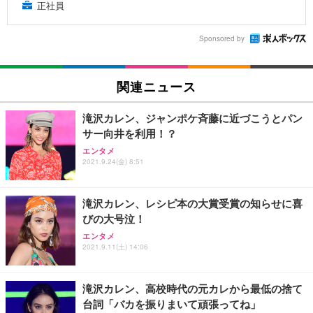
正社員
Sponsored by
関連ニュース
滝沢カレン、ジャンポケ斉藤に近づこうとパン
サー向井を利用！？
エンタメ
2021.9.24(金) 8:51
滝沢カレン、レシピ本の大賞受賞の知らせに喜
びの大号泣！
エンタメ
2021.9.11(土) 14:06
滝沢カレン、高校時代の元カレから最低の捨て
台詞「バカを振りまいて頑張ってね」