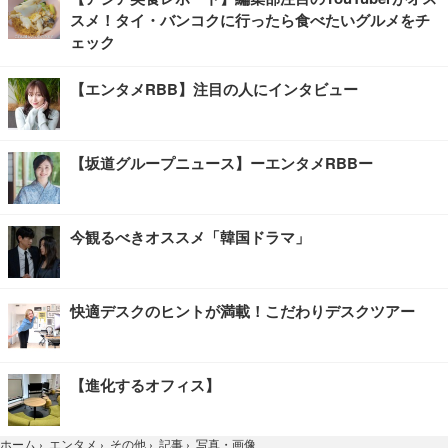
スメ！タイ・バンコクに行ったら食べたいグルメをチ
ェック
【エンタメRBB】注目の人にインタビュー
【坂道グループニュース】ーエンタメRBBー
今観るべきオススメ「韓国ドラマ」
快適デスクのヒントが満載！こだわりデスクツアー
【進化するオフィス】
写真・画像
ホーム
›
エンタメ
›
その他
›
記事
›