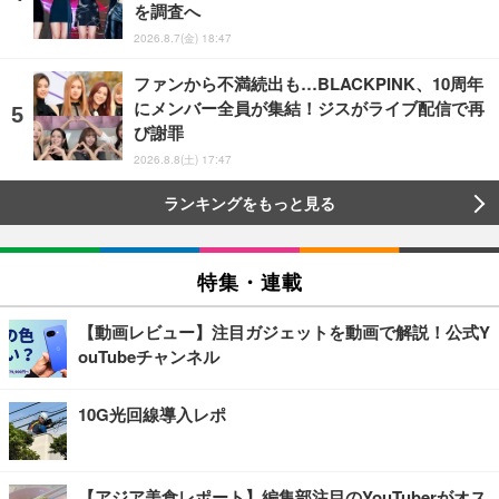
を調査へ
2026.8.7(金) 18:47
ファンから不満続出も…BLACKPINK、10周年
にメンバー全員が集結！ジスがライブ配信で再
び謝罪
2026.8.8(土) 17:47
ランキングをもっと見る
特集・連載
【動画レビュー】注目ガジェットを動画で解説！公式Y
ouTubeチャンネル
10G光回線導入レポ
【アジア美食レポート】編集部注目のYouTuberがオス