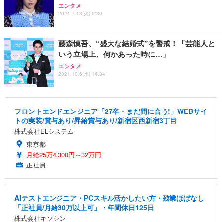
エンタメ
2021.7.13(火) 5:30
藤森慎吾、“盛大な結婚式”を警戒！「芸能人と
いう立場上、何かあった時に…」
エンタメ
2021.10.6(水) 14:34
フロントエンドエンジニア「27卒・まだ間に合う!」WEBサイ
トの実装/賞与あり/昇給賞与あり/新宿区西新宿3丁目
株式会社ELシステム
東京都
月給25万4,300円～32万円
正社員
AIテストエンジニア・PCスキル活かしたい方・残業ほぼなし
「正社員/月給30万以上可」・年間休日125日
株式会社キソシン