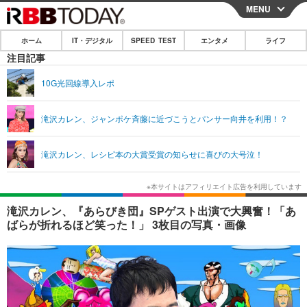
MENU
CLOSE
ホーム
IT・デジタル
SPEED TEST
エンタメ
ライフ
ホーム
注目記事
IT・デジタル
10G光回線導入レポ
IT・デジタルTOP
スマートフォン
SPEED TEST
滝沢カレン、ジャンポケ斉藤に近づこうとパンサー向井を利用！？
ネタ
ガジェット・ツール
エンタメ
滝沢カレン、レシピ本の大賞受賞の知らせに喜びの大号泣！
ショッピング
その他
エンタメTOP
映画・ドラマ
ライフ
韓流・K-POP
韓国・芸能
ライフTOP
グルメ
リリース一覧
滝沢カレン、『あらびき団』SPゲスト出演で大興奮！「あ
音楽
スポーツ
ペット
ショッピング
ばらが折れるほど笑った！」 3枚目の写真・画像
プッシュ通知の停止方法
グラビア
ブログ
その他
ショッピング
その他