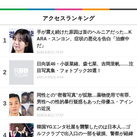
アクセスランキング
手が震え続けた原因は首のヘルニアだった…K
ARA・スンヨン、症状の悪化を告白「治療中
だ」
2026.8.8(土) 15:47
日向坂46・小坂菜緒、森七菜、吉岡里帆……注
目写真集・フォトブック20選！
2021.4.25(日) 9:45
同性との“密着写真”が拡散…薬物使用で有罪、
男性への性的暴行疑惑もあった俳優ユ・アイン
の近況
2026.8.8(土) 17:47
韓国YGエンタ社屋を襲撃したのは日本人…ゴ
ルフクラブで出入口の一部を破損、警察が経緯