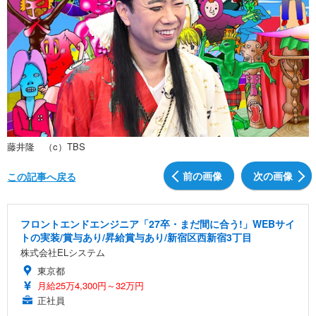
藤井隆 （c）TBS
前の画像
次の画像
この記事へ戻る
フロントエンドエンジニア「27卒・まだ間に合う!」WEBサイ
トの実装/賞与あり/昇給賞与あり/新宿区西新宿3丁目
株式会社ELシステム
東京都
月給25万4,300円～32万円
正社員