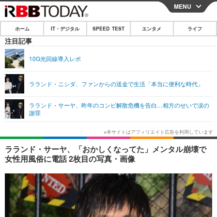
MENU
CLOSE
ホーム
IT・デジタル
SPEED TEST
エンタメ
ライフ
ホーム
注目記事
IT・デジタル
10G光回線導入レポ
IT・デジタルTOP
スマートフォン
SPEED TEST
ラランド・ニシダ、ファンからの送金で生活「本当に便利な時代」
ネタ
ガジェット・ツール
エンタメ
ラランド・サーヤ、昨年のコンビ解散危機を告白…相方のせいで涙の
ショッピング
その他
謝罪
エンタメTOP
映画・ドラマ
ライフ
韓流・K-POP
韓国・芸能
ライフTOP
グルメ
リリース一覧
ラランド・サーヤ、「おかしくなってた」メンタル崩壊で
音楽
スポーツ
ペット
ショッピング
女性用風俗に電話 2枚目の写真・画像
プッシュ通知の停止方法
グラビア
ブログ
その他
ショッピング
その他