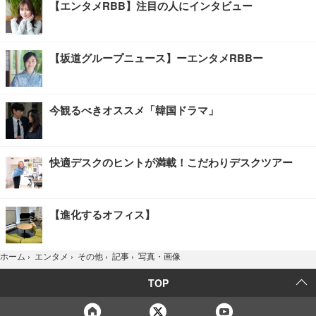
【エンタメRBB】注目の人にインタビュー
【坂道グループニュース】ーエンタメRBBー
今観るべきオススメ「韓国ドラマ」
快適デスクのヒントが満載！こだわりデスクツアー
【進化するオフィス】
写真・画像
ホーム
›
エンタメ
›
その他
›
記事
›
TOP