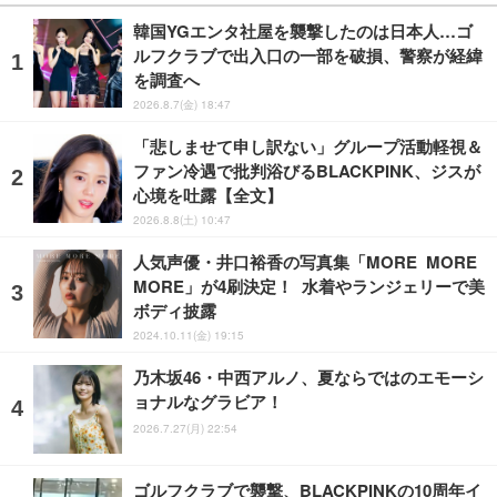
韓国YGエンタ社屋を襲撃したのは日本人…ゴ
ルフクラブで出入口の一部を破損、警察が経緯
を調査へ
2026.8.7(金) 18:47
「悲しませて申し訳ない」グループ活動軽視＆
ファン冷遇で批判浴びるBLACKPINK、ジスが
心境を吐露【全文】
2026.8.8(土) 10:47
人気声優・井口裕香の写真集「MORE MORE
MORE」が4刷決定！ 水着やランジェリーで美
ボディ披露
2024.10.11(金) 19:15
乃木坂46・中西アルノ、夏ならではのエモーシ
ョナルなグラビア！
2026.7.27(月) 22:54
ゴルフクラブで襲撃、BLACKPINKの10周年イ