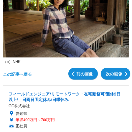
（c）NHK
前の画像
次の画像
この記事へ戻る
フィールドエンジニア/リモートワーク・在宅勤務可/週休2日
以上/土日両日固定休み/日曜休み
GO株式会社
愛知県
年収400万円～700万円
正社員