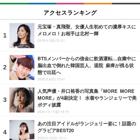
アクセスランキング
元宝塚・真飛聖、女優人生初めての濃厚キスに
メロメロ！お相手は北村一輝
2018.8.3(金) 21:21
BTSメンバーからの借金に飲酒運転…自粛中に
脳出血で倒れた韓国芸人、退院 麻痺が残る状
態で出廷へ
2026.8.9(日) 12:47
人気声優・井口裕香の写真集「MORE MORE
MORE」が4刷決定！ 水着やランジェリーで美
ボディ披露
2024.10.11(金) 19:15
あの注目アイドルがランジェリー姿に！話題の
グラビアBEST20
2022.2.15(火) 12:11