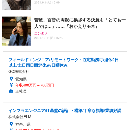
2021.6.1(火) 16:09
菅波、百音の両親に挨拶する決意も「とても一
人では…」……『おかえりモネ』
エンタメ
2021.10.11(月) 15:40
フィールドエンジニア/リモートワーク・在宅勤務可/週休2日
以上/土日両日固定休み/日曜休み
GO株式会社
愛知県
年収400万円～700万円
正社員
インフラエンジニア/IT基盤の設計・構築/丁寧な指導/業績好調
株式会社ELM
神奈川県