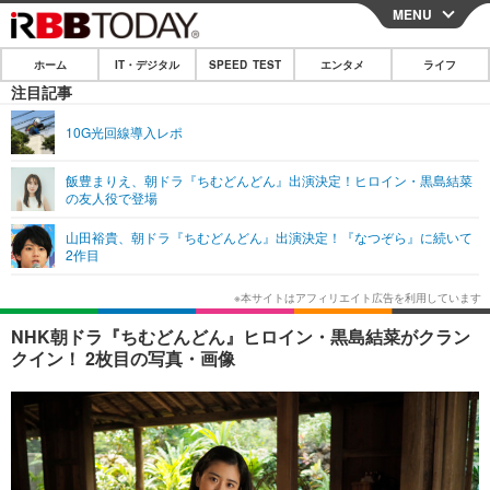
MENU
CLOSE
ホーム
IT・デジタル
SPEED TEST
エンタメ
ライフ
ホーム
注目記事
IT・デジタル
10G光回線導入レポ
IT・デジタルTOP
スマートフォン
SPEED TEST
飯豊まりえ、朝ドラ『ちむどんどん』出演決定！ヒロイン・黒島結菜
の友人役で登場
ネタ
ガジェット・ツール
エンタメ
山田裕貴、朝ドラ『ちむどんどん』出演決定！『なつぞら』に続いて
ショッピング
その他
2作目
エンタメTOP
映画・ドラマ
ライフ
韓流・K-POP
韓国・芸能
ライフTOP
グルメ
リリース一覧
NHK朝ドラ『ちむどんどん』ヒロイン・黒島結菜がクラン
音楽
スポーツ
ペット
ショッピング
クイン！ 2枚目の写真・画像
プッシュ通知の停止方法
グラビア
ブログ
その他
ショッピング
その他