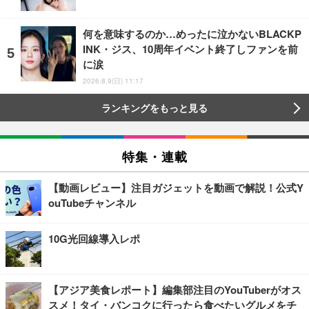
何を意味するのか…めったに泣かないBLACKP
INK・ジス、10周年イベント終了しファンを前
に涙
2026.8.9(日) 11:17
ランキングをもっと見る
特集・連載
【動画レビュー】注目ガジェットを動画で解説！公式Y
ouTubeチャンネル
10G光回線導入レポ
【アジア美食レポート】編集部注目のYouTuberがオス
スメ！タイ・バンコクに行ったら食べたいグルメをチ