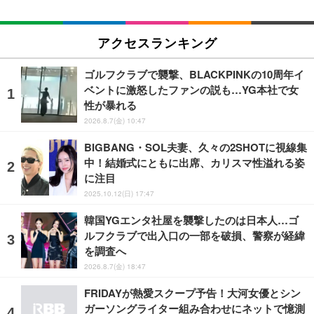
アクセスランキング
ゴルフクラブで襲撃、BLACKPINKの10周年イ
ベントに激怒したファンの説も…YG本社で女
性が暴れる
2026.8.7(金) 10:47
BIGBANG・SOL夫妻、久々の2SHOTに視線集
中！結婚式にともに出席、カリスマ性溢れる姿
に注目
2025.10.12(日) 17:47
韓国YGエンタ社屋を襲撃したのは日本人…ゴ
ルフクラブで出入口の一部を破損、警察が経緯
を調査へ
2026.8.7(金) 18:47
FRIDAYが熱愛スクープ予告！大河女優とシン
ガーソングライター組み合わせにネットで憶測