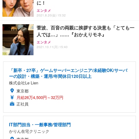
に！
エンタメ
2021.8.20(金) 15:32
菅波、百音の両親に挨拶する決意も「とても一
人では…」……『おかえりモネ』
エンタメ
2021.10.11(月) 15:40
「新卒・27卒」ゲームサーバーエンジニア/未経験OK/サーバ
ーの設計・構築・運用/年間休日120日以上
株式会社Le Lien
東京都
月給26万4,500円～32万円
正社員
IT部門担当・一般事務/管理部門
かりん在宅クリニック