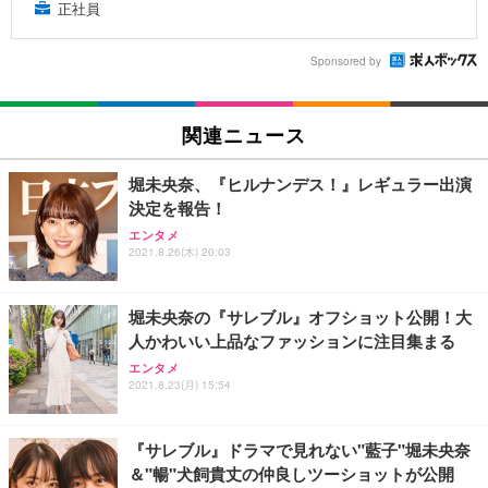
正社員
Sponsored by
関連ニュース
堀未央奈、『ヒルナンデス！』レギュラー出演
決定を報告！
エンタメ
2021.8.26(木) 20:03
堀未央奈の『サレブル』オフショット公開！大
人かわいい上品なファッションに注目集まる
エンタメ
2021.8.23(月) 15:54
『サレブル』ドラマで見れない"藍子"堀未央奈
＆"暢"犬飼貴丈の仲良しツーショットが公開