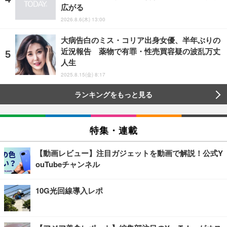
広がる
2026.8.6(木) 13:00
大病告白のミス・コリア出身女優、半年ぶりの
近況報告 薬物で有罪・性売買容疑の波乱万丈
人生
2025.8.15(金) 8:17
ランキングをもっと見る
特集・連載
【動画レビュー】注目ガジェットを動画で解説！公式Y
ouTubeチャンネル
10G光回線導入レポ