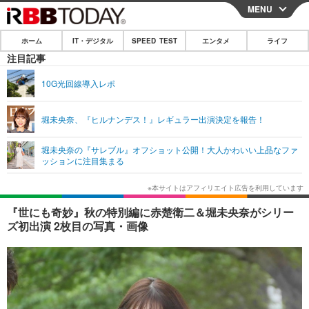
MENU
CLOSE
ホーム
IT・デジタル
SPEED TEST
エンタメ
ライフ
ホーム
注目記事
IT・デジタル
10G光回線導入レポ
IT・デジタルTOP
スマートフォン
SPEED TEST
堀未央奈、『ヒルナンデス！』レギュラー出演決定を報告！
ネタ
ガジェット・ツール
エンタメ
堀未央奈の『サレブル』オフショット公開！大人かわいい上品なファ
ショッピング
その他
ッションに注目集まる
エンタメTOP
映画・ドラマ
ライフ
韓流・K-POP
韓国・芸能
ライフTOP
グルメ
リリース一覧
『世にも奇妙』秋の特別編に赤楚衛二＆堀未央奈がシリー
音楽
スポーツ
ペット
ショッピング
ズ初出演 2枚目の写真・画像
プッシュ通知の停止方法
グラビア
ブログ
その他
ショッピング
その他