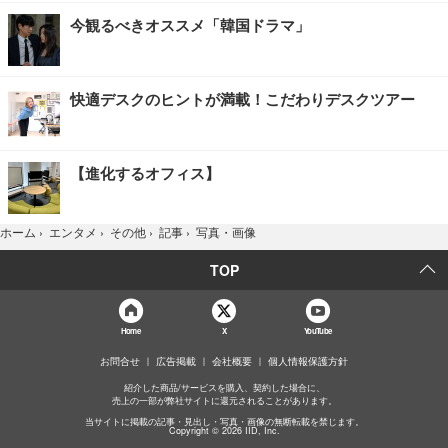
今観るべきオススメ「韓国ドラマ」
快適デスクのヒントが満載！こだわりデスクツアー
【進化するオフィス】
写真・画像
ホーム
›
エンタメ
›
その他
›
記事
›
TOP
Home
X
YouTube
お問合せ
広告掲載
会社概要
個人情報保護方針
紹介した商品/サービスを購入、契約した場合に、
売上の一部が弊社サイトに還元されることがあります。
当サイトに掲載の記事・見出し・写真・画像の無断転載を禁じます。
Copyright © 2026 IID, Inc.