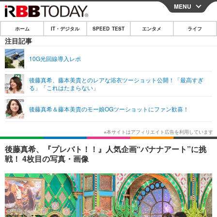
MENU
CLOSE
ホーム
IT・デジタル
SPEED TEST
エンタメ
ライフ
ホーム
注目記事
IT・デジタル
10G光回線導入レポ
IT・デジタルTOP
スマートフォン
SPEED TEST
後藤真希、藤本美貴とのレアな浴衣ツーショット公開！「最高すぎ
る」「これはたまらない」
ネタ
ガジェット・ツール
エンタメ
後藤真希＆藤本美貴のモー娘OGツーショットにファン歓喜！
ショッピング
その他
エンタメTOP
映画・ドラマ
ライフ
韓流・K-POP
韓国・芸能
ライフTOP
グルメ
リリース一覧
後藤真希、『プレバト！！』人気企画“バナナアート”に挑
音楽
スポーツ
ペット
ショッピング
戦！ 4枚目の写真・画像
プッシュ通知の停止方法
グラビア
ブログ
その他
ショッピング
その他