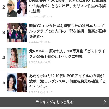
BIGBANG・SOL夫妻、久々の2SHOTに視線集
中！結婚式にともに出席、カリスマ性溢れる姿
に注目
2025.10.12(日) 17:47
韓国YGエンタ社屋を襲撃したのは日本人…ゴ
ルフクラブで出入口の一部を破損、警察が経緯
を調査へ
2026.8.7(金) 18:47
元NMB48・原かれん、1st写真集『どストライ
ク』発売！初の紐Tバックに挑戦
2026.8.7(金) 10:22
あわやポロリ!? 10代K-POPアイドルの衣装が
波紋…激しいダンス中、何度も胸元を確認「ヒ
ヤヒヤした」
2026.7.29(水) 12:17
ランキングをもっと見る