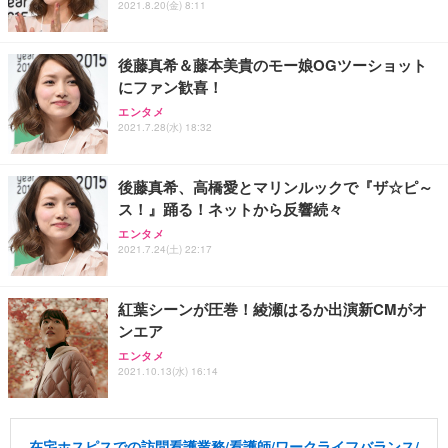
2021.8.20(金) 8:11
後藤真希＆藤本美貴のモー娘OGツーショット
にファン歓喜！
エンタメ
2021.7.28(水) 18:32
後藤真希、高橋愛とマリンルックで『ザ☆ピ～
ス！』踊る！ネットから反響続々
エンタメ
2021.7.24(土) 22:17
紅葉シーンが圧巻！綾瀬はるか出演新CMがオ
ンエア
エンタメ
2021.10.13(水) 16:14
在宅ホスピスでの訪問看護業務/看護師/ワークライフバランス/