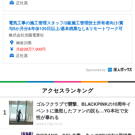
正社員
電気工事の施工管理スタッフ/2級施工管理技士所有者向け/賞
与5か月分&年休120日以上/基本残業なし&リモートワーク可
株式会社光陽電業社
神奈川県
月給28万7,000円
正社員
Sponsored by
アクセスランキング
ゴルフクラブで襲撃、BLACKPINKの10周年イ
ベントに激怒したファンの説も…YG本社で女
性が暴れる
2026.8.7(金) 10:47