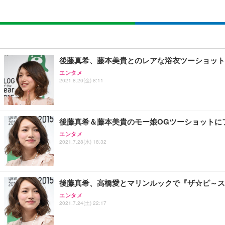
後藤真希、藤本美貴とのレアな浴衣ツーショット
エンタメ
2021.8.20(金) 8:11
後藤真希＆藤本美貴のモー娘OGツーショットに
エンタメ
2021.7.28(水) 18:32
後藤真希、高橋愛とマリンルックで『ザ☆ピ～ス
エンタメ
2021.7.24(土) 22:17