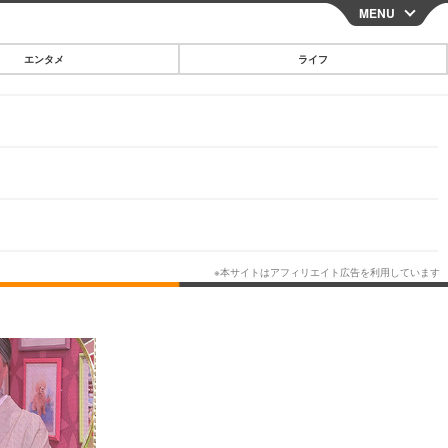
MENU
CLOSE
エンタメ
ライフ
スマートフォン
ガジェット・ツール
その他
映画・ドラマ
韓国・芸能
グルメ
スポーツ
ショッピング
ブログ
その他