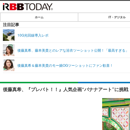
ホーム
IT・デジタル
ホーム
注目記事
IT・デジタル
10G光回線導入レポ
IT・デジタルTOP
SPEED TEST
後藤真希、藤本美貴とのレアな浴衣ツーショット公開！「最高すぎる」
ネタ
エンタメ
後藤真希＆藤本美貴のモー娘OGツーショットにファン歓喜！
ショッピング
エンタメTOP
ライフ
韓流・K-POP
ライフTOP
リリース一覧
後藤真希、『プレバト！！』人気企画“バナナアート”に挑戦！
音楽
ペット
プッシュ通知の停止方法
グラビア
その他
ショッピング