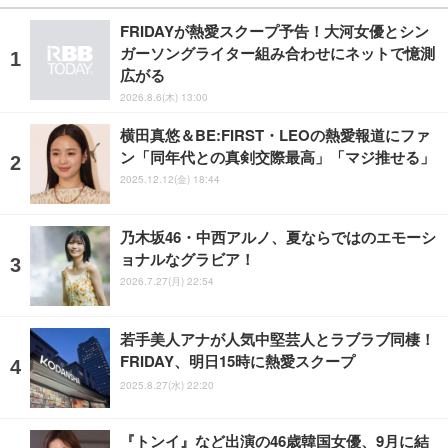
FRIDAYが熱愛スクープ予告！大河女優とシン
ガーソングライター組み合わせにネットで憶測
広がる
2026.8.6(木) 13:00
横田真悠＆BE:FIRST・LEOの熱愛報道にファ
ン「同年代との真剣交際最高」「マジ推せる」
2025.12.12(金) 18:44
乃木坂46・中西アルノ、夏ならではのエモーシ
ョナルなグラビア！
2026.7.27(月) 22:54
若手美人アナが人気中堅芸人とラブラブ同棲！
FRIDAY、明日15時に熱愛スクープ
2025.8.27(水) 22:20
『トンイ』など出演の46歳韓国女優、9月に結