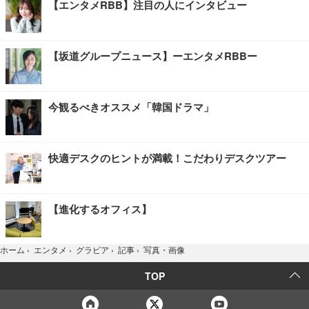
【エンタメRBB】注目の人にインタビュー
【坂道グループニュース】ーエンタメRBBー
今観るべきオススメ「韓国ドラマ」
快適デスクのヒントが満載！こだわりデスクツアー
【進化するオフィス】
写真・画像
ホーム
›
エンタメ
›
グラビア
›
記事
›
TOP