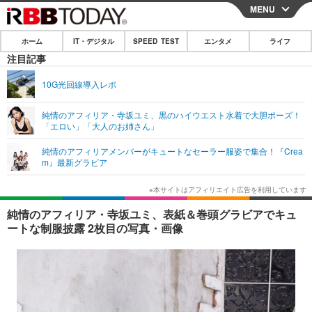
MENU
CLOSE
ホーム
IT・デジタル
SPEED TEST
エンタメ
ライフ
ホーム
注目記事
IT・デジタル
10G光回線導入レポ
IT・デジタルTOP
スマートフォン
SPEED TEST
純情のアフィリア・寺坂ユミ、黒のハイウエスト水着で大胆ポーズ！
「エロい」「大人のお姉さん」
ネタ
ガジェット・ツール
エンタメ
純情のアフィリアメンバーがキュートなセーラー服姿で集合！『Crea
ショッピング
その他
m』最新グラビア
エンタメTOP
映画・ドラマ
ライフ
韓流・K-POP
韓国・芸能
ライフTOP
グルメ
リリース一覧
純情のアフィリア・寺坂ユミ、表紙＆巻頭グラビアでキュ
音楽
スポーツ
ペット
ショッピング
ートな制服披露 2枚目の写真・画像
プッシュ通知の停止方法
グラビア
ブログ
その他
ショッピング
その他