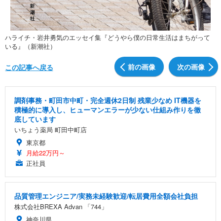
ハライチ・岩井勇気のエッセイ集『どうやら僕の日常生活はまちがって
いる』（新潮社）
前の画像
次の画像
この記事へ戻る
調剤事務・町田市中町・完全週休2日制 残業少なめ IT機器を
積極的に導入し、ヒューマンエラーが少ない仕組み作りを徹
底しています
いちょう薬局 町田中町店
東京都
月給22万円～
正社員
品質管理エンジニア/実務未経験歓迎/転居費用全額会社負担
株式会社BREXA Advan 「744」
神奈川県