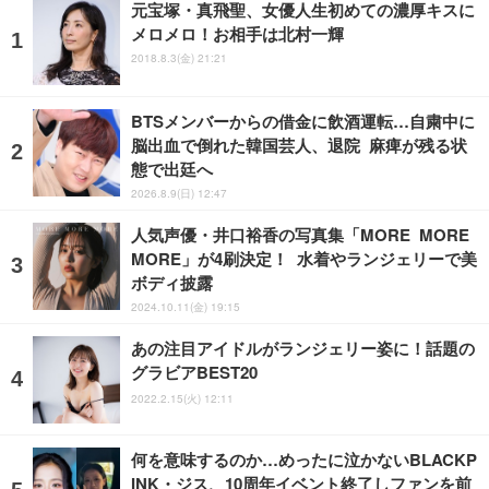
元宝塚・真飛聖、女優人生初めての濃厚キスに
メロメロ！お相手は北村一輝
2018.8.3(金) 21:21
BTSメンバーからの借金に飲酒運転…自粛中に
脳出血で倒れた韓国芸人、退院 麻痺が残る状
態で出廷へ
2026.8.9(日) 12:47
人気声優・井口裕香の写真集「MORE MORE
MORE」が4刷決定！ 水着やランジェリーで美
ボディ披露
2024.10.11(金) 19:15
あの注目アイドルがランジェリー姿に！話題の
グラビアBEST20
2022.2.15(火) 12:11
何を意味するのか…めったに泣かないBLACKP
INK・ジス、10周年イベント終了しファンを前