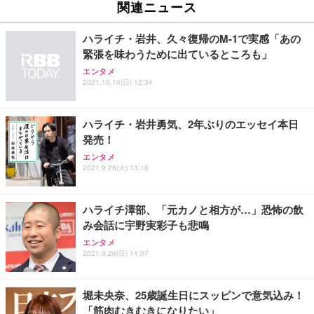
関連ニュース
ハライチ・岩井、久々復帰のM-1で実感「あの
緊張を味わうために出ているところも」
エンタメ
2021.10.10(日) 12:34
ハライチ・岩井勇気、2年ぶりのエッセイ本日
発売！
エンタメ
2021.9.28(火) 13:18
ハライチ澤部、「元カノと相方が…」恐怖の飲
み会話に宇野実彩子も悲鳴
エンタメ
2021.9.26(日) 14:07
堀未央奈、25歳誕生日にスッピンで意気込み！
「筋肉むきむきになりたい」