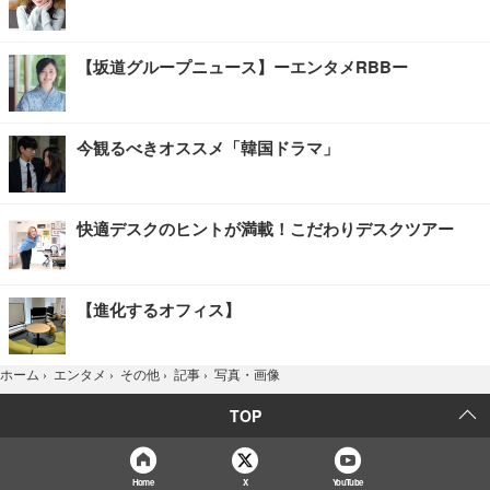
【坂道グループニュース】ーエンタメRBBー
今観るべきオススメ「韓国ドラマ」
快適デスクのヒントが満載！こだわりデスクツアー
【進化するオフィス】
写真・画像
ホーム
›
エンタメ
›
その他
›
記事
›
TOP
Home
X
YouTube