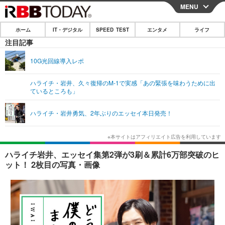
MENU
CLOSE
ホーム
IT・デジタル
SPEED TEST
エンタメ
ライフ
ホーム
注目記事
IT・デジタル
10G光回線導入レポ
IT・デジタルTOP
スマートフォン
SPEED TEST
ハライチ・岩井、久々復帰のM-1で実感「あの緊張を味わうために出
ているところも」
ネタ
ガジェット・ツール
エンタメ
ハライチ・岩井勇気、2年ぶりのエッセイ本日発売！
ショッピング
その他
エンタメTOP
映画・ドラマ
ライフ
韓流・K-POP
韓国・芸能
ライフTOP
グルメ
リリース一覧
ハライチ岩井、エッセイ集第2弾が3刷＆累計6万部突破のヒ
音楽
スポーツ
ペット
ショッピング
ット！ 2枚目の写真・画像
プッシュ通知の停止方法
グラビア
ブログ
その他
ショッピング
その他