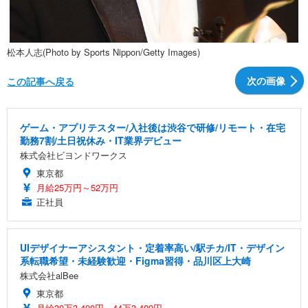
松本人志(Photo by Sports Nippon/Getty Images)
次の画像
この記事へ戻る
ゲーム・アプリテスター/入社後は渋谷で研修/リモート・在宅
勤務7割/土日祝休み・IT業界デビュー
株式会社ビヨンドワークス
東京都
月給25万円～52万円
正社員
UIデザイナーアシスタント・定着率高い/駅チカ/IT・デザイン
系転職希望・未経験歓迎・Figma習得・品川区上大崎
株式会社alBee
東京都
月給30万3,400円～44万3,400円