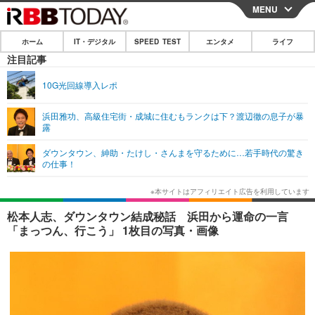
MENU
CLOSE
ホーム
IT・デジタル
SPEED TEST
エンタメ
ライフ
ホーム
注目記事
IT・デジタル
10G光回線導入レポ
IT・デジタルTOP
スマートフォン
SPEED TEST
浜田雅功、高級住宅街・成城に住むもランクは下？渡辺徹の息子が暴
露
ネタ
ガジェット・ツール
エンタメ
ダウンタウン、紳助・たけし・さんまを守るために…若手時代の驚き
ショッピング
その他
の仕事！
エンタメTOP
映画・ドラマ
ライフ
韓流・K-POP
韓国・芸能
ライフTOP
グルメ
リリース一覧
松本人志、ダウンタウン結成秘話 浜田から運命の一言
音楽
スポーツ
ペット
ショッピング
「まっつん、行こう」 1枚目の写真・画像
プッシュ通知の停止方法
グラビア
ブログ
その他
ショッピング
その他