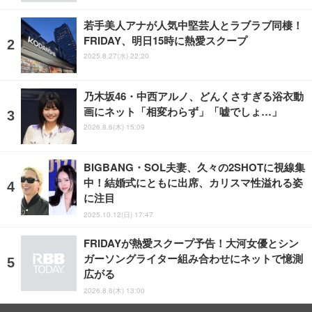
若手美人アナが人気中堅芸人とラブラブ同棲！
FRIDAY、明日15時に熱愛スクープ
2025.8.27(水) 22:20
乃木坂46・中西アルノ、どんくさすぎる浴衣動
画にネット「相変わらず」「嘘でしょ…」
2026.8.6(木) 15:09
BIGBANG・SOL夫妻、久々の2SHOTに視線集
中！結婚式にともに出席、カリスマ性溢れる姿
に注目
2025.10.12(日) 17:47
FRIDAYが熱愛スクープ予告！大河女優とシン
ガーソングライター組み合わせにネットで憶測
広がる
2026.8.6(木) 13:00