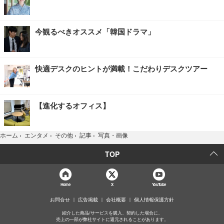
今観るべきオススメ「韓国ドラマ」
快適デスクのヒントが満載！こだわりデスクツアー
【進化するオフィス】
写真・画像
ホーム
›
エンタメ
›
その他
›
記事
›
TOP
Home
X
YouTube
お問合せ
広告掲載
会社概要
個人情報保護方針
紹介した商品/サービスを購入、契約した場合に、
売上の一部が弊社サイトに還元されることがあります。