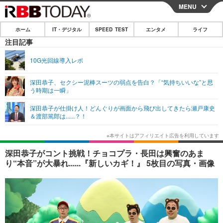
MENU
CLOSE
ホーム
IT・デジタル
SPEED TEST
エンタメ
ライフ
ホーム
注目記事
IT・デジタル
10G光回線導入レポ
IT・デジタルTOP
スマートフォン
SPEED TEST
深田恭子、セクシー泥棒スーツの弱点を告白？「“気持ちいいな”と思
う時期は一瞬」
ネタ
ガジェット・ツール
エンタメ
深田恭子が仕掛け人！どんぐりが画面から飛び出してきたら瀬戸康史
ショッピング
その他
＆渡部篤郎は......？！
エンタメTOP
映画・ドラマ
ライフ
韓流・K-POP
韓国・芸能
ライフTOP
グルメ
リリース一覧
深田恭子がコント挑戦！チョコプラ・長田は興奮のあま
音楽
スポーツ
ペット
ショッピング
り“本音”が大暴れ......『新しいカギ！』 5枚目の写真・画像
プッシュ通知の停止方法
グラビア
ブログ
その他
ショッピング
その他