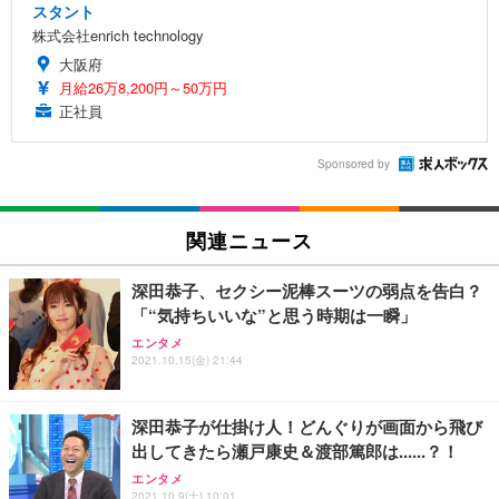
スタント
株式会社enrich technology
大阪府
月給26万8,200円～50万円
正社員
Sponsored by
関連ニュース
深田恭子、セクシー泥棒スーツの弱点を告白？
「“気持ちいいな”と思う時期は一瞬」
エンタメ
2021.10.15(金) 21:44
深田恭子が仕掛け人！どんぐりが画面から飛び
出してきたら瀬戸康史＆渡部篤郎は......？！
エンタメ
2021.10.9(土) 10:01