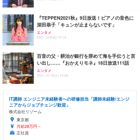
『TEPPEN2021秋』9日放送！ピアノの音色に
深田恭子「キュンが止まらないです」
エンタメ
2021.10.8(金) 10:19
百音の父・耕治が銀行を辞めて海を手伝うと言
い出し……『おかえりモネ』18日放送111話
エンタメ
2021.10.16(土) 10:26
IT講師 エンジニア未経験者への研修担当「講師未経験/エンジ
ニアからジョブチェンジ歓迎」
株式会社リゾーム
東京都
月給28万円～
正社員