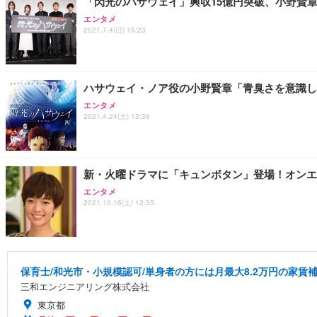
「閃光のハサウェイ」興収15億円突破、小野賢
エンタメ
2021.7.4(日) 15:23
ハサウェイ・ノア役の小野賢章「青臭さを意識し
エンタメ
2021.4.24(土) 13:39
新・火曜ドラマに「キュンボタン」登場！オンエ
エンタメ
2021.10.16(土) 12:35
保育士/和光市・小規模認可/単身者の方には月最大8.2万円の家賃
三和エンジニアリング株式会社
東京都