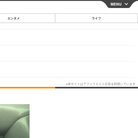
MENU
CLOSE
エンタメ
ライフ
スマートフォン
ガジェット・ツール
その他
映画・ドラマ
韓国・芸能
グルメ
スポーツ
ショッピング
ブログ
その他