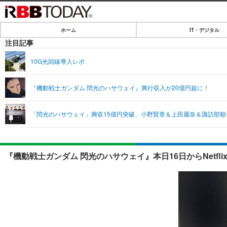
ホーム
IT・デジタル
ホーム
注目記事
IT・デジタル
10G光回線導入レポ
IT・デジタルTOP
SPEED TEST
『機動戦士ガンダム 閃光のハサウェイ』興行収入が20億円超に！
ネタ
エンタメ
「閃光のハサウェイ」興収15億円突破、小野賢章＆上田麗奈＆諏訪部
ショッピング
エンタメTOP
ライフ
韓流・K-POP
ライフTOP
リリース一覧
『機動戦士ガンダム 閃光のハサウェイ』本日16日からNetflix
音楽
ペット
プッシュ通知の停止方法
グラビア
その他
ショッピング