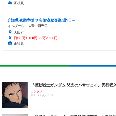
正社員
介護職/夜勤専従 サ高住/夜勤専従/週1日～
はっぴーらいふ豊中新千里
大阪府
日給2万1,120円～2万2,620円
正社員
『機動戦士ガンダム 閃光のハサウェイ』興行収入
エンタメ
2021.8.3(火) 10:23