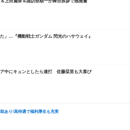
章＆上田麗奈＆諏訪部順一が舞台挨拶で感無量
た」…『機動戦士ガンダム 閃光のハサウェイ』
ア中にキュンとしたら連打 佐藤栞里も大喜び
補助あり!高待遇で福利厚生も充実