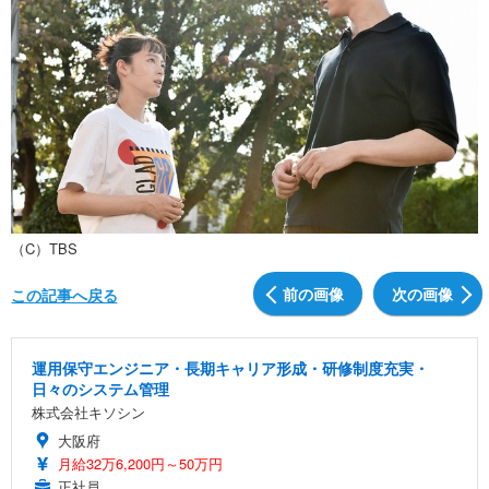
（C）TBS
前の画像
次の画像
この記事へ戻る
運用保守エンジニア・長期キャリア形成・研修制度充実・
日々のシステム管理
株式会社キソシン
大阪府
月給32万6,200円～50万円
正社員