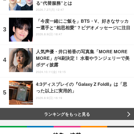
る“代替服務”とは
2026.7.27(月) 12:47
「今度一緒にご飯を」BTS・V、好きなサッカ
ー選手と“相思相愛”？ビデオメッセージに注目
2026.8.9(日) 18:47
人気声優・井口裕香の写真集「MORE MORE
MORE」が4刷決定！ 水着やランジェリーで美
ボディ披露
2024.10.11(金) 19:15
4:3ディスプレイの『Galaxy Z Fold8』は「思
った以上に実用的」
2026.8.9(日) 16:19
ランキングをもっと見る