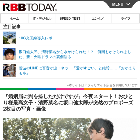
MENU
CLOSE
ホーム
IT・デジタル
SPEED TEST
エンタメ
ライフ
ホーム
注目記事
IT・デジタル
10G光回線導入レポ
IT・デジタルTOP
スマートフォン
SPEED TEST
坂口健太郎、清野菜名から水かけられた！？「何回もかけられまし
た」新・火曜ドラマの裏側語る
ネタ
ガジェット・ツール
エンタメ
菅波のLINEに百音が涙！ネット「愛がすごい」と絶賛……『おかえり
ショッピング
その他
モネ』
エンタメTOP
映画・ドラマ
ライフ
韓流・K-POP
韓国・芸能
ライフTOP
グルメ
リリース一覧
『婚姻届に判を捺しただけですが』今夜スタート！おひと
音楽
スポーツ
ペット
ショッピング
り様最高女子・清野菜名に坂口健太郎が突然のプロポーズ
プッシュ通知の停止方法
2枚目の写真・画像
グラビア
ブログ
その他
ショッピング
その他