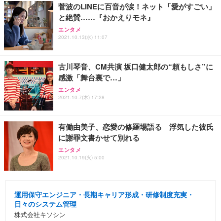
菅波のLINEに百音が涙！ネット「愛がすごい」
と絶賛……『おかえりモネ』
エンタメ
2021.10.13(水) 11:07
古川琴音、CM共演 坂口健太郎の“頼もしさ”に
感激「舞台裏で…」
エンタメ
2021.10.7(木) 17:28
有働由美子、恋愛の修羅場語る 浮気した彼氏
に謝罪文書かせて別れる
エンタメ
2021.10.19(火) 5:00
運用保守エンジニア・長期キャリア形成・研修制度充実・
日々のシステム管理
株式会社キソシン