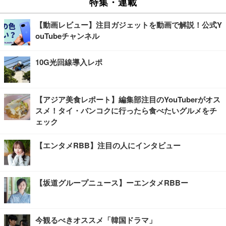
特集・連載
【動画レビュー】注目ガジェットを動画で解説！公式Y
ouTubeチャンネル
10G光回線導入レポ
【アジア美食レポート】編集部注目のYouTuberがオス
スメ！タイ・バンコクに行ったら食べたいグルメをチ
ェック
【エンタメRBB】注目の人にインタビュー
【坂道グループニュース】ーエンタメRBBー
今観るべきオススメ「韓国ドラマ」