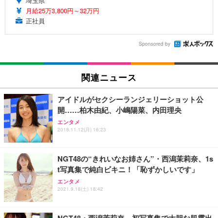
埼玉県
月給25万3,800円～32万円
正社員
Sponsored by
関連ニュース
アイドルがセクシーランジェリーショット公
開……柏木由紀、小嶋陽菜、内田理央
エンタメ
2018.11.12(月) 16:23
NGT48の“きれいなお姉さん”・西潟茉莉奈、1s
t写真集で純白ビキニ！「恥ずかしいです」
エンタメ
2021.9.18(土) 18:42
NGT48・西潟茉莉奈、初写真集で大胆な肌露出