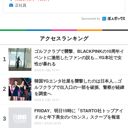
正社員
Sponsored by
アクセスランキング
ゴルフクラブで襲撃、BLACKPINKの10周年イ
ベントに激怒したファンの説も…YG本社で女
性が暴れる
2026.8.7(金) 10:47
韓国YGエンタ社屋を襲撃したのは日本人…ゴ
ルフクラブで出入口の一部を破損、警察が経緯
を調査へ
2026.8.7(金) 18:47
FRIDAY、明日15時に「STARTO社トップアイ
ドルと年下美女のバカンス」スクープを報道
2025.7.23(水) 20:54