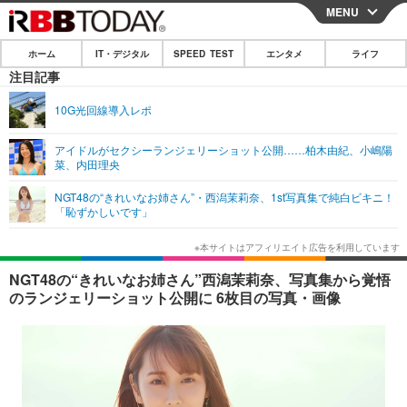
MENU
CLOSE
ホーム
IT・デジタル
SPEED TEST
エンタメ
ライフ
ホーム
注目記事
IT・デジタル
10G光回線導入レポ
IT・デジタルTOP
スマートフォン
SPEED TEST
アイドルがセクシーランジェリーショット公開……柏木由紀、小嶋陽
菜、内田理央
ネタ
ガジェット・ツール
エンタメ
NGT48の“きれいなお姉さん”・西潟茉莉奈、1st写真集で純白ビキニ！
ショッピング
その他
「恥ずかしいです」
エンタメTOP
映画・ドラマ
ライフ
韓流・K-POP
韓国・芸能
ライフTOP
グルメ
リリース一覧
NGT48の“きれいなお姉さん”西潟茉莉奈、写真集から覚悟
音楽
スポーツ
ペット
ショッピング
のランジェリーショット公開に 6枚目の写真・画像
プッシュ通知の停止方法
グラビア
ブログ
その他
ショッピング
その他