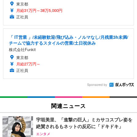
東京都
月給31万円～38万5,000円
正社員
「 IT営業 」/未経験歓迎/飛び込み・ノルマなし/月残業3h未満/
チームで協力するスタイルの営業/土日祝休み
株式会社Funkit
東京都
月給27万円～
正社員
Sponsored by
関連ニュース
宇垣美里、「進撃の巨人」ミカサコスプレ姿を
絶賛されるもネットの反応に「ドキドキ」
エンタメ