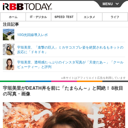
MENU
CLOSE
ホーム
IT・デジタル
SPEED TEST
エンタメ
ライフ
ホーム
注目記事
IT・デジタル
10G光回線導入レポ
IT・デジタルTOP
スマートフォン
SPEED TEST
宇垣美里、「進撃の巨人」ミカサコスプレ姿を絶賛されるもネットの
反応に「ドキドキ」
ネタ
ガジェット・ツール
エンタメ
宇垣美里、透明感たっぷりのインスタ写真が「天使だあ～」「クール
ショッピング
その他
ビューティー」と評判
エンタメTOP
映画・ドラマ
ライフ
韓流・K-POP
韓国・芸能
ライフTOP
グルメ
リリース一覧
宇垣美里がDEATH丼を前に「たまらん～」と悶絶！ 8枚目
音楽
スポーツ
ペット
ショッピング
の写真・画像
プッシュ通知の停止方法
グラビア
ブログ
その他
ショッピング
その他