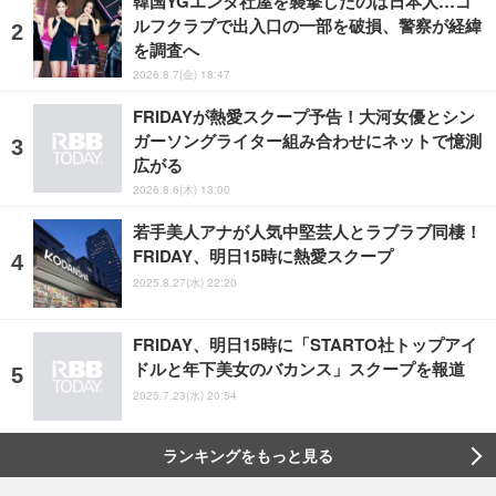
韓国YGエンタ社屋を襲撃したのは日本人…ゴ
ルフクラブで出入口の一部を破損、警察が経緯
を調査へ
2026.8.7(金) 18:47
FRIDAYが熱愛スクープ予告！大河女優とシン
ガーソングライター組み合わせにネットで憶測
広がる
2026.8.6(木) 13:00
若手美人アナが人気中堅芸人とラブラブ同棲！
FRIDAY、明日15時に熱愛スクープ
2025.8.27(水) 22:20
FRIDAY、明日15時に「STARTO社トップアイ
ドルと年下美女のバカンス」スクープを報道
2025.7.23(水) 20:54
ランキングをもっと見る