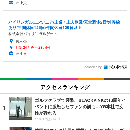
正社員
バイリンガルエンジニア/主婦・主夫歓迎/完全週休2日制/昇給
あり/年間休日125日/年間休日120日以上
株式会社バイリンガルゲート
東京都
月給24万円～28万円
正社員
Sponsored by
アクセスランキング
ゴルフクラブで襲撃、BLACKPINKの10周年イ
ベントに激怒したファンの説も…YG本社で女
性が暴れる
2026.8.7(金) 10:47