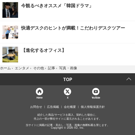
今観るべきオススメ「韓国ドラマ」
快適デスクのヒントが満載！こだわりデスクツアー
【進化するオフィス】
写真・画像
ホーム
›
エンタメ
›
その他
›
記事
›
TOP
Home
X
YouTube
お問合せ
広告掲載
会社概要
個人情報保護方針
紹介した商品/サービスを購入、契約した場合に、
売上の一部が弊社サイトに還元されることがあります。
当サイトに掲載の記事・見出し・写真・画像の無断転載を禁じます。
Copyright © 2026 IID, Inc.