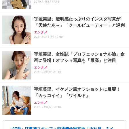
2019.7.4(木) 17:18
宇垣美里、透明感たっぷりのインスタ写真が
「天使だあ～」「クールビューティー」と評判
エンタメ
2021.10.16(土) 19:02
宇垣美里、女性誌「プロフェッショナル論」企
画に登場！オフショ写真も「最高」と注目
エンタメ
2021.8.20(金) 21:56
宇垣美里、イケメン風オフショットに反響！
「カッコイイ」「ワイルド」
エンタメ
2021.7.20(火) 19:10
「27卒」IT事務スタッフ・交通費全額支給「正社員」ネイ