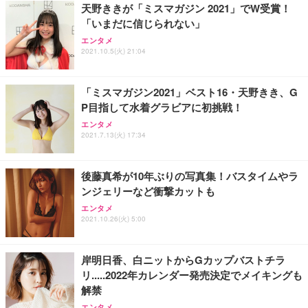
天野ききが「ミスマガジン 2021」でW受賞！
「いまだに信じられない」
エンタメ
2021.10.5(火) 21:04
「ミスマガジン2021」ベスト16・天野きき、G
P目指して水着グラビアに初挑戦！
エンタメ
2021.7.13(火) 17:34
後藤真希が10年ぶりの写真集！バスタイムやラ
ンジェリーなど衝撃カットも
エンタメ
2021.10.26(火) 5:00
岸明日香、白ニットからGカップバストチラ
リ.....2022年カレンダー発売決定でメイキングも
解禁
エンタメ