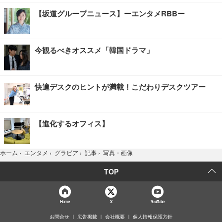
【坂道グループニュース】ーエンタメRBBー
今観るべきオススメ「韓国ドラマ」
快適デスクのヒントが満載！こだわりデスクツアー
【進化するオフィス】
写真・画像
ホーム
›
エンタメ
›
グラビア
›
記事
›
TOP
Home
X
YouTube
お問合せ
広告掲載
会社概要
個人情報保護方針