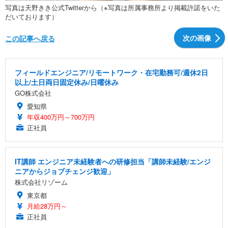
写真は天野きき公式Twitterから（※写真は所属事務所より掲載許諾をいた
だいております）
次の画像
この記事へ戻る
フィールドエンジニア/リモートワーク・在宅勤務可/週休2日
以上/土日両日固定休み/日曜休み
GO株式会社
愛知県
年収400万円～700万円
正社員
IT講師 エンジニア未経験者への研修担当「講師未経験/エンジ
ニアからジョブチェンジ歓迎」
株式会社リゾーム
東京都
月給28万円～
正社員