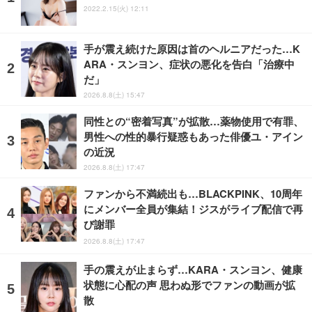
2022.2.15(火) 12:11
手が震え続けた原因は首のヘルニアだった…K
ARA・スンヨン、症状の悪化を告白「治療中
だ」
2026.8.8(土) 15:47
同性との“密着写真”が拡散…薬物使用で有罪、
男性への性的暴行疑惑もあった俳優ユ・アイン
の近況
2026.8.8(土) 17:47
ファンから不満続出も…BLACKPINK、10周年
にメンバー全員が集結！ジスがライブ配信で再
び謝罪
2026.8.8(土) 17:47
手の震えが止まらず…KARA・スンヨン、健康
状態に心配の声 思わぬ形でファンの動画が拡
散