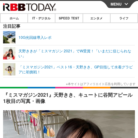
MENU
CLOSE
ホーム
IT・デジタル
SPEED TEST
エンタメ
ライフ
ホーム
注目記事
IT・デジタル
10G光回線導入レポ
IT・デジタルTOP
スマートフォン
SPEED TEST
天野ききが「ミスマガジン 2021」でW受賞！「いまだに信じられな
い」
ネタ
ガジェット・ツール
エンタメ
「ミスマガジン2021」ベスト16・天野きき、GP目指して水着グラビ
ショッピング
その他
アに初挑戦！
エンタメTOP
映画・ドラマ
ライフ
韓流・K-POP
韓国・芸能
ライフTOP
グルメ
リリース一覧
『ミスマガジン2021』天野きき、キュートに谷間アピール
音楽
スポーツ
ペット
ショッピング
1枚目の写真・画像
プッシュ通知の停止方法
グラビア
ブログ
その他
ショッピング
その他