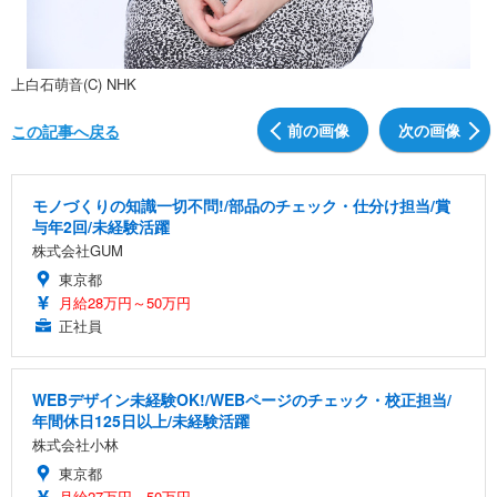
上白石萌音(C) NHK
前の画像
次の画像
この記事へ戻る
モノづくりの知識一切不問!/部品のチェック・仕分け担当/賞
与年2回/未経験活躍
株式会社GUM
東京都
月給28万円～50万円
正社員
WEBデザイン未経験OK!/WEBページのチェック・校正担当/
年間休日125日以上/未経験活躍
株式会社小林
東京都
月給27万円～50万円