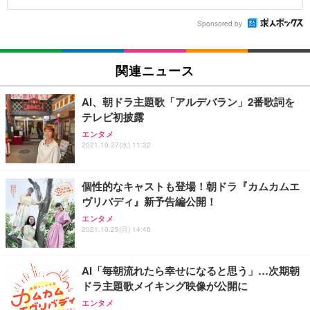
Sponsored by
関連ニュース
AI、朝ドラ主題歌「アルデバラン」2番歌詞を
テレビ初披露
エンタメ
2021.10.27(水) 11:32
個性的なキャストも登場！朝ドラ『カムカムエ
ヴリバディ』新予告編公開！
エンタメ
2021.10.25(月) 14:46
AI「毎朝流れたら幸せになると思う」…次期朝
ドラ主題歌メイキング映像が公開に
エンタメ