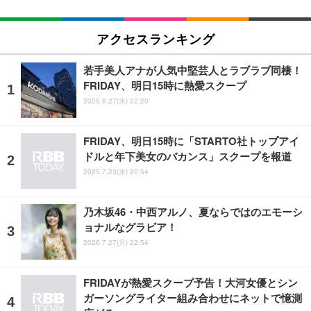
アクセスランキング
若手美人アナが人気中堅芸人とラブラブ同棲！
FRIDAY、明日15時に熱愛スクープ
2025.8.27(水) 22:20
FRIDAY、明日15時に「STARTO社トップアイ
ドルと年下美女のバカンス」スクープを報道
2025.7.23(水) 20:54
乃木坂46・中西アルノ、夏ならではのエモーシ
ョナルなグラビア！
2026.7.27(月) 22:54
FRIDAYが熱愛スクープ予告！大河女優とシン
ガーソングライター組み合わせにネットで憶測