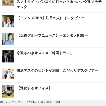
スメ！タイ・バンコクに行ったら食べたいグルメをチ
ェック
【エンタメRBB】注目の人にインタビュー
【坂道グループニュース】ーエンタメRBBー
今観るべきオススメ「韓国ドラマ」
快適デスクのヒントが満載！こだわりデスクツアー
【進化するオフィス】
写真・画像
ホーム
›
エンタメ
›
その他
›
記事
›