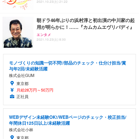
2021.10.23(土) 21:22
朝ドラ46年ぶりの浜村淳と初出演の中川家の起
用が明らかに！……『カムカムエヴリバディ』
エンタメ
2021.10.23(土) 8:00
モノづくりの知識一切不問!/部品のチェック・仕分け担当/賞
与年2回/未経験活躍
株式会社GUM
東京都
月給28万円～50万円
正社員
WEBデザイン未経験OK!/WEBページのチェック・校正担当/
年間休日125日以上/未経験活躍
株式会社小林
東京都