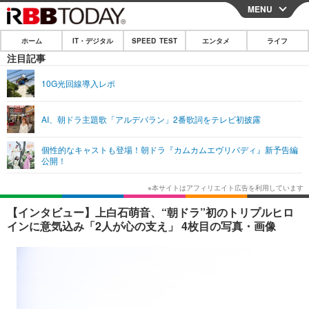
MENU
CLOSE
ホーム
IT・デジタル
SPEED TEST
エンタメ
ライフ
ホーム
注目記事
IT・デジタル
10G光回線導入レポ
IT・デジタルTOP
スマートフォン
SPEED TEST
AI、朝ドラ主題歌「アルデバラン」2番歌詞をテレビ初披露
ネタ
ガジェット・ツール
エンタメ
個性的なキャストも登場！朝ドラ『カムカムエヴリバディ』新予告編
ショッピング
その他
公開！
エンタメTOP
映画・ドラマ
ライフ
韓流・K-POP
韓国・芸能
ライフTOP
グルメ
リリース一覧
【インタビュー】上白石萌音、“朝ドラ”初のトリプルヒロ
音楽
スポーツ
ペット
ショッピング
インに意気込み「2人が心の支え」 4枚目の写真・画像
プッシュ通知の停止方法
グラビア
ブログ
その他
ショッピング
その他