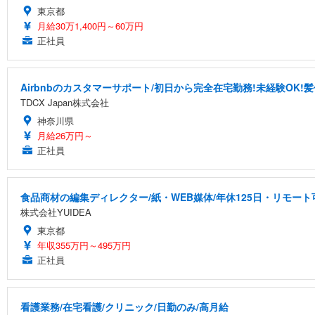
東京都
月給30万1,400円～60万円
正社員
Airbnbのカスタマーサポート/初日から完全在宅勤務!未経験OK!
TDCX Japan株式会社
神奈川県
月給26万円～
正社員
食品商材の編集ディレクター/紙・WEB媒体/年休125日・リモート
株式会社YUIDEA
東京都
年収355万円～495万円
正社員
看護業務/在宅看護/クリニック/日勤のみ/高月給