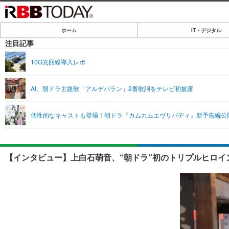
ホーム
IT・デジタル
ホーム
注目記事
IT・デジタル
10G光回線導入レポ
IT・デジタルTOP
SPEED TEST
AI、朝ドラ主題歌「アルデバラン」2番歌詞をテレビ初披露
ネタ
エンタメ
個性的なキャストも登場！朝ドラ『カムカムエヴリバディ』新予告編公
ショッピング
エンタメTOP
ライフ
韓流・K-POP
ライフTOP
リリース一覧
【インタビュー】上白石萌音、“朝ドラ”初のトリプルヒロイ
音楽
ペット
プッシュ通知の停止方法
グラビア
その他
ショッピング