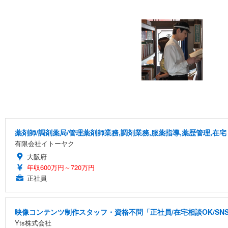
薬剤師/調剤薬局/管理薬剤師業務,調剤業務,服薬指導,薬歴管理,在宅
有限会社イトーヤク
大阪府
年収600万円～720万円
正社員
映像コンテンツ制作スタッフ・資格不問「正社員/在宅相談OK/S
Yts株式会社