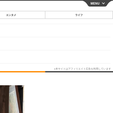
MENU
CLOSE
エンタメ
ライフ
スマートフォン
ガジェット・ツール
その他
映画・ドラマ
韓国・芸能
グルメ
スポーツ
ショッピング
ブログ
その他