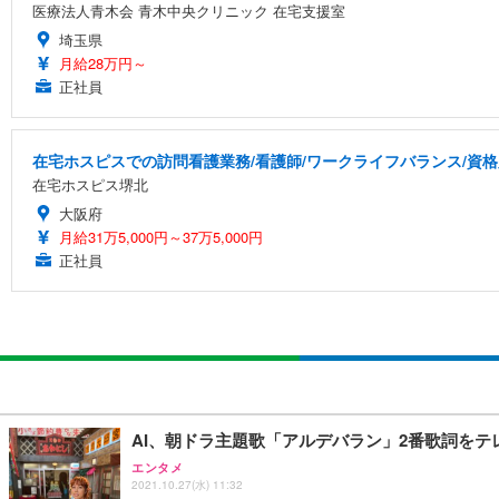
医療法人青木会 青木中央クリニック 在宅支援室
埼玉県
月給28万円～
正社員
在宅ホスピスでの訪問看護業務/看護師/ワークライフバランス/資
在宅ホスピス堺北
大阪府
月給31万5,000円～37万5,000円
正社員
AI、朝ドラ主題歌「アルデバラン」2番歌詞をテ
エンタメ
2021.10.27(水) 11:32