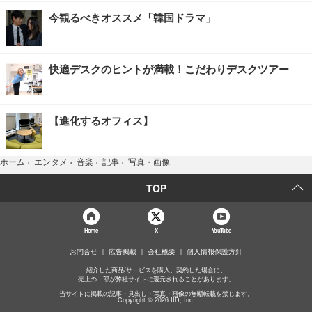
今観るべきオススメ「韓国ドラマ」
快適デスクのヒントが満載！こだわりデスクツアー
【進化するオフィス】
写真・画像
ホーム
›
エンタメ
›
音楽
›
記事
›
TOP
Home
X
YouTube
お問合せ
広告掲載
会社概要
個人情報保護方針
紹介した商品/サービスを購入、契約した場合に、
売上の一部が弊社サイトに還元されることがあります。
当サイトに掲載の記事・見出し・写真・画像の無断転載を禁じます。
Copyright © 2026 IID, Inc.