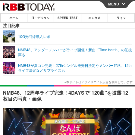
MENU
CLOSE
ホーム
IT・デジタル
SPEED TEST
エンタメ
ライフ
ホーム
注目記事
IT・デジタル
10G光回線導入レポ
IT・デジタルTOP
スマートフォン
SPEED TEST
NMB48、アンダーメンバーがライブ開催！新曲「Time bomb」の初披
露も
ネタ
ガジェット・ツール
エンタメ
NMB48が夏コン完走！27thシングル発売日決定やメンバー昇格、12th
ショッピング
その他
ライブ決定などサプライズも
エンタメTOP
映画・ドラマ
ライフ
韓流・K-POP
韓国・芸能
ライフTOP
グルメ
リリース一覧
NMB48、12周年ライブ完走！4DAYSで“120曲”を披露 12
音楽
スポーツ
ペット
ショッピング
枚目の写真・画像
プッシュ通知の停止方法
グラビア
ブログ
その他
ショッピング
その他