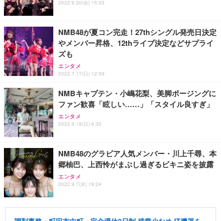
2022.9.30(金) 15:03
NMB48が夏コン完走！27thシングル発売日決定
やメンバー昇格、12thライブ決定などサプライ
ズも
エンタメ
2022.7.17(日) 12:09
NMBキャプテン・小嶋花梨、美脚ポージングに
ファン歓喜「眩しい……」「スタイル良すぎ」
エンタメ
2022.9.18(日) 6:30
NMB48のグラビア人気メンバー・川上千尋、本
郷柚巴、上西怜がまぶし過ぎるビキニ姿を披露
エンタメ
2022.9.7(水) 19:24