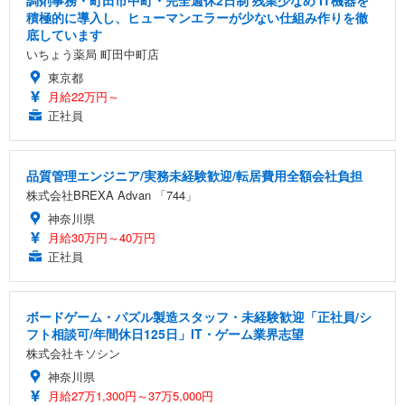
調剤事務・町田市中町・完全週休2日制 残業少なめ IT機器を
積極的に導入し、ヒューマンエラーが少ない仕組み作りを徹
底しています
いちょう薬局 町田中町店
東京都
月給22万円～
正社員
品質管理エンジニア/実務未経験歓迎/転居費用全額会社負担
株式会社BREXA Advan 「744」
神奈川県
月給30万円～40万円
正社員
ボードゲーム・パズル製造スタッフ・未経験歓迎「正社員/シ
フト相談可/年間休日125日」IT・ゲーム業界志望
株式会社キソシン
神奈川県
月給27万1,300円～37万5,000円