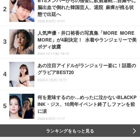
BTSメンバーからの借金に飲酒運転…自粛中に
脳出血で倒れた韓国芸人、退院 麻痺が残る状
態で出廷へ
2026.8.9(日) 12:47
人気声優・井口裕香の写真集「MORE MORE
MORE」が4刷決定！ 水着やランジェリーで美
ボディ披露
2024.10.11(金) 19:15
あの注目アイドルがランジェリー姿に！話題の
グラビアBEST20
2022.2.15(火) 12:11
何を意味するのか…めったに泣かないBLACKP
INK・ジス、10周年イベント終了しファンを前
に涙
2026.8.9(日) 11:17
ランキングをもっと見る