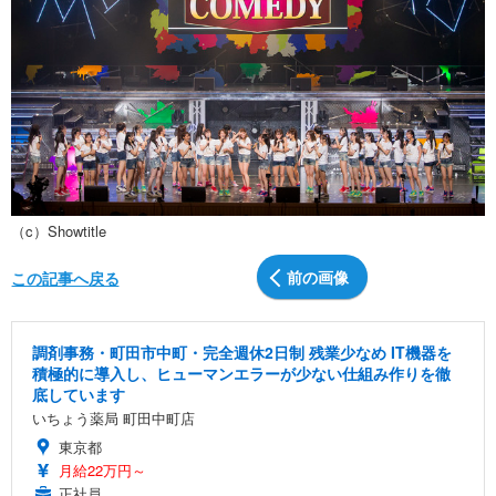
（c）Showtitle
前の画像
この記事へ戻る
調剤事務・町田市中町・完全週休2日制 残業少なめ IT機器を
積極的に導入し、ヒューマンエラーが少ない仕組み作りを徹
底しています
いちょう薬局 町田中町店
東京都
月給22万円～
正社員