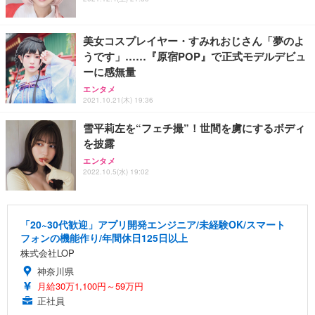
美女コスプレイヤー・すみれおじさん「夢のよ
うです」……『原宿POP』で正式モデルデビュ
ーに感無量
エンタメ
2021.10.21(木) 19:36
雪平莉左を“フェチ撮”！世間を虜にするボディ
を披露
エンタメ
2022.10.5(水) 19:02
「20~30代歓迎」アプリ開発エンジニア/未経験OK/スマート
フォンの機能作り/年間休日125日以上
株式会社LOP
神奈川県
月給30万1,100円～59万円
正社員