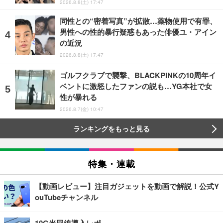
2026.8.8(土) 17:47
同性との“密着写真”が拡散…薬物使用で有罪、
男性への性的暴行疑惑もあった俳優ユ・アイン
の近況
2026.8.8(土) 17:47
ゴルフクラブで襲撃、BLACKPINKの10周年イ
ベントに激怒したファンの説も…YG本社で女
性が暴れる
2026.8.7(金) 10:47
ランキングをもっと見る
特集・連載
【動画レビュー】注目ガジェットを動画で解説！公式Y
ouTubeチャンネル
10G光回線導入レポ