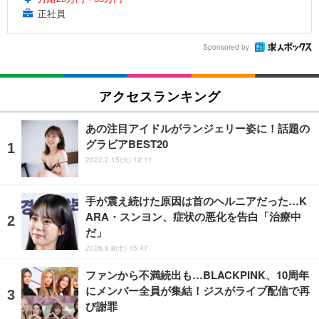
正社員
Sponsored by
アクセスランキング
あの注目アイドルがランジェリー姿に！話題の
グラビアBEST20
2022.2.15(火) 12:11
手が震え続けた原因は首のヘルニアだった…K
ARA・スンヨン、症状の悪化を告白「治療中
だ」
2026.8.8(土) 15:47
ファンから不満続出も…BLACKPINK、10周年
にメンバー全員が集結！ジスがライブ配信で再
び謝罪