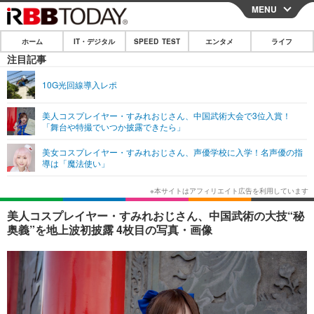
MENU
CLOSE
ホーム
IT・デジタル
SPEED TEST
エンタメ
ライフ
ホーム
注目記事
IT・デジタル
10G光回線導入レポ
IT・デジタルTOP
スマートフォン
SPEED TEST
美人コスプレイヤー・すみれおじさん、中国武術大会で3位入賞！
「舞台や特撮でいつか披露できたら」
ネタ
ガジェット・ツール
エンタメ
美女コスプレイヤー・すみれおじさん、声優学校に入学！名声優の指
ショッピング
その他
導は「魔法使い」
エンタメTOP
映画・ドラマ
ライフ
韓流・K-POP
韓国・芸能
ライフTOP
グルメ
リリース一覧
美人コスプレイヤー・すみれおじさん、中国武術の大技“秘
音楽
スポーツ
ペット
ショッピング
奥義”を地上波初披露 4枚目の写真・画像
プッシュ通知の停止方法
グラビア
ブログ
その他
ショッピング
その他