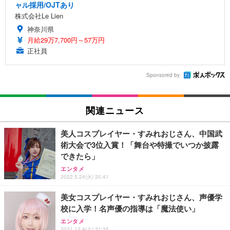
ャル採用/OJTあり
株式会社Le Lien
神奈川県
月給29万7,700円～57万円
正社員
Sponsored by
関連ニュース
美人コスプレイヤー・すみれおじさん、中国武
術大会で3位入賞！「舞台や特撮でいつか披露
できたら」
エンタメ
2022.5.24(火) 20:41
美女コスプレイヤー・すみれおじさん、声優学
校に入学！名声優の指導は「魔法使い」
エンタメ
2021.12.4(土) 21:35